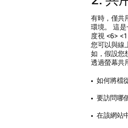
2. 
有時，僅共
環境。 這
度視 <6> 
您可以與線
如，假設您
透過螢幕共
如何將檔從 G
要訪問哪
在該網站