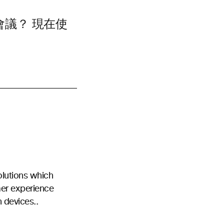
議？ 現在使
olutions which
mer experience
n devices..