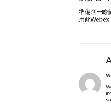
準備進一瞭
用此Webex
A
W
We
in
so