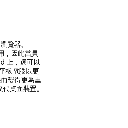
 瀏覽器。
螢幕共用，因此當員
ad 上，還可以
平板電腦以更
發展而變得更為重
取代桌面裝置。