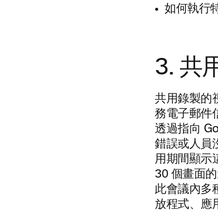
如何執行
3. 
共用錄製的
務電子郵件
透過指向 G
錯誤或人員
用期間顯示這
30 個畫
此會議內多種
放程式、應