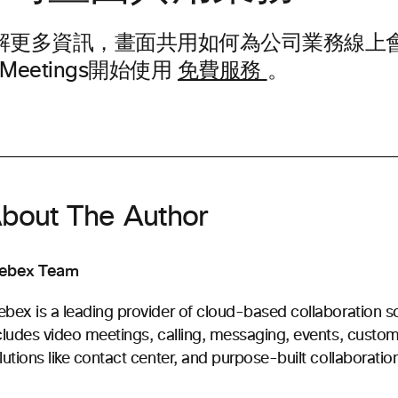
解更多資訊，畫面共用如何為公司業務線上會
 Meetings開始使用
免費服務
。
bout The Author
ebex Team
bex is a leading provider of cloud-based collaboration s
cludes video meetings, calling, messaging, events, custo
lutions like contact center, and purpose-built collaboratio