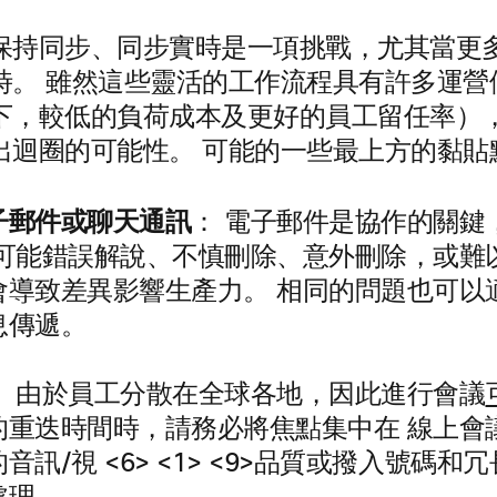
保持同步、同步實時是一項挑戰，尤其當更
時。 雖然這些靈活的工作流程具有許多運營
下，較低的負荷成本及更好的員工留任率）
出迴圈的可能性。 可能的一些最上方的黏貼
子郵件或聊天通訊
： 電子郵件是協作的關鍵
息可能錯誤解說、不慎刪除、意外刪除，或難
會導致差異影響生產力。 相同的問題也可以
息傳遞。
： 由於員工分散在全球各地，因此進行會議
的重迭時間時，請務必將焦點集中在 線上會
訊/視 <6> <1> <9>品質或撥入號碼和冗長