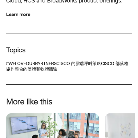
Cloud, HCS and BroadWorks product offerings.
Learn more
Topics
#WELOVEOURPARTNERS
CISCO 的雲端呼叫策略
CISCO 部落格
協作
整合的硬體和軟體體驗
More like this