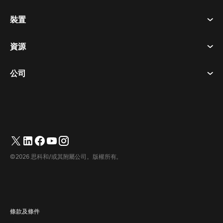
會議
裝置
條款及條件
呼喚
隱私權聲明
資源
房間設備
訊息傳遞
餅乾
桌面設備
活動
公司
定價
商標
數位白板
視訊訊息
下載
繁體中文
Cisco
電話
简体中文
(
簡體中文
)
輪詢
幫助中心
Webex 客戶倡導計劃
相機
Français
(
法語
)
網路研討會
Webex 社群
聯繫支援人員
耳機
Deutsch
(
德語
)
白板
產品要點
聯繫銷售人員
©2026 思科和/或其附屬公司。版權所有。
房間配件
Italiano
(
義大利語
)
雲端聯絡中心
觀看網路研討會
Webex 商品商店
日本語
(
日語
)
CPaaS
應用中心
職業機會
한국어
(
韓語
)
無障礙
條款及條件
Português
(
葡萄牙語（巴西）
)