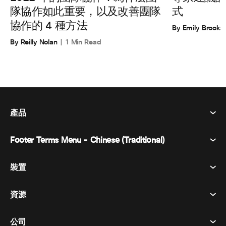
式
隊協作如此重要，以及改善團隊
協作的 4 種方法
By Emily Brooks
By Reilly Nolan
1 Min Read
產品
Footer Terms Menu - Chinese (Traditional)
Webex 套件
會議
裝置
條款及條件
呼喚
隱私權聲明
資源
房間設備
訊息傳遞
餅乾
桌面設備
活動
公司
定價
商標