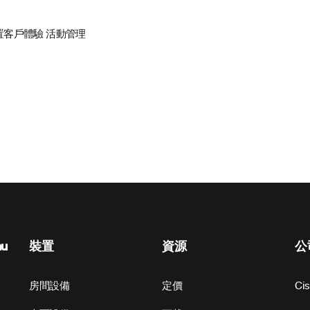
置
客戶體驗
活動管理
nu
裝置
資源
公
房間設備
定價
Ci