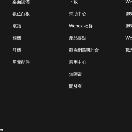
桌面設備
下載
W
數位白板
幫助中心
聯
電話
Webex 社群
聯
相機
產品要點
We
耳機
觀看網路研討會
職
房間配件
應用中心
無障礙
開發商
巴