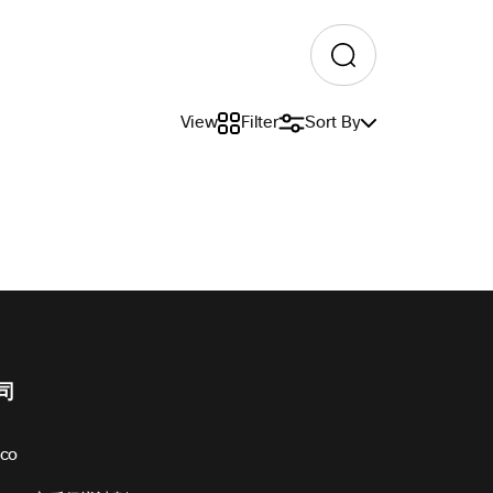
View
Filter
Sort By
司
sco