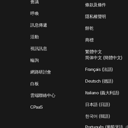
會議
條款及條件
呼喚
隱私權聲明
訊息傳遞
餅乾
活動
商標
視訊訊息
繁體中文
简体中文
(
簡體中文
)
輪詢
Français
(
法語
)
網路研討會
Deutsch
(
德語
)
白板
Italiano
(
義大利語
)
雲端聯絡中心
日本語
(
日語
)
CPaaS
한국어
(
韓語
)
Português
(
葡萄牙語（