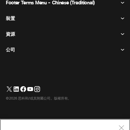
Footer Terms Menu - Chinese (Traditional)
Webex 套件
會議
裝置
條款及條件
呼喚
隱私權聲明
資源
房間設備
訊息傳遞
餅乾
桌面設備
活動
公司
定價
商標
數位白板
視訊訊息
下載
繁體中文
Cisco
電話
简体中文
(
簡體中文
)
輪詢
幫助中心
Webex 客戶倡導計劃
相機
Français
(
法語
)
網路研討會
Webex 社群
聯繫支援人員
耳機
Deutsch
(
德語
)
白板
產品要點
聯繫銷售人員
©2026 思科和/或其附屬公司。版權所有。
房間配件
Italiano
(
義大利語
)
雲端聯絡中心
觀看網路研討會
Webex 商品商店
日本語
(
日語
)
CPaaS
應用中心
職業機會
한국어
(
韓語
)
無障礙