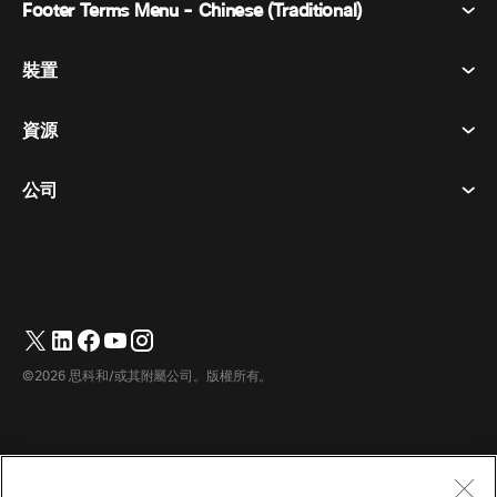
Footer Terms Menu - Chinese (Traditional)
Webex 套件
會議
裝置
條款及條件
呼喚
隱私權聲明
資源
房間設備
訊息傳遞
餅乾
桌面設備
活動
公司
定價
商標
數位白板
視訊訊息
下載
繁體中文
Cisco
電話
简体中文
(
簡體中文
)
輪詢
幫助中心
Webex 客戶倡導計劃
相機
Français
(
法語
)
網路研討會
Webex 社群
聯繫支援人員
耳機
Deutsch
(
德語
)
白板
產品要點
聯繫銷售人員
©2026 思科和/或其附屬公司。版權所有。
房間配件
Italiano
(
義大利語
)
雲端聯絡中心
觀看網路研討會
Webex 商品商店
日本語
(
日語
)
CPaaS
應用中心
職業機會
한국어
(
韓語
)
無障礙