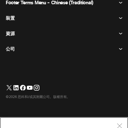
Footer Terms Menu - Chinese (Traditional)
Webex 套件
會議
裝置
條款及條件
呼喚
隱私權聲明
資源
房間設備
訊息傳遞
餅乾
桌面設備
活動
公司
定價
商標
數位白板
視訊訊息
下載
繁體中文
Cisco
電話
简体中文
(
簡體中文
)
輪詢
幫助中心
Webex 客戶倡導計劃
相機
Français
(
法語
)
網路研討會
Webex 社群
聯繫支援人員
耳機
Deutsch
(
德語
)
白板
產品要點
聯繫銷售人員
©2026 思科和/或其附屬公司。版權所有。
房間配件
Italiano
(
義大利語
)
雲端聯絡中心
觀看網路研討會
Webex 商品商店
日本語
(
日語
)
CPaaS
應用中心
職業機會
한국어
(
韓語
)
無障礙