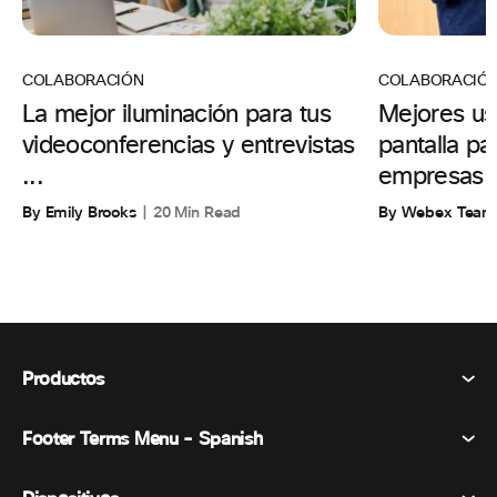
COLABORACIÓN
COLABORACIÓ
La mejor iluminación para tus
Mejores us
videoconferencias y entrevistas
pantalla p
...
empresas
By Emily Brooks
20 Min Read
By Webex Team
Productos
Footer Terms Menu - Spanish
Webex Suite
Reuniones