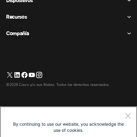
Dispositivos
Términos y condiciones
Vocación
Declaración de privacidad
Recursos
Dispositivos de la habitación
Mensajería
Galletas
Dispositivos de escritorio
Eventos
Compañía
Precios
Marcas comerciales
Pizarras digitales
Mensajería de vídeo
Descargas
Español
Cisco
Teléfonos
简体中文 (Chino simplificado)
Votación
Centro de ayuda
Programa de defensa del cliente de Webex
Cámaras
繁體中文 (Chino tradicional)
Seminarios web
Comunidad Webex
Contactar con el servicio de asistencia
Auriculares
English (Inglés)
Pizarra blanca
Elementos esenciales del producto
Contactar con Ventas
©2026 Cisco y/o sus filiales. Todos los derechos reservados.
Accesorios de habitación
Français (Francés)
Centro de contacto en la nube
Ver seminarios web
Tienda de productos Webex
Deutsch (Alemán)
CPaaS
Centro de aplicaciones
Carreras
Italiano
Accesibilidad
Términos y condiciones
By continuing to use our website, you acknowledge the
日本語 (Japonés)
Declaración de privacidad
Desarrolladores
use of cookies.
Galletas