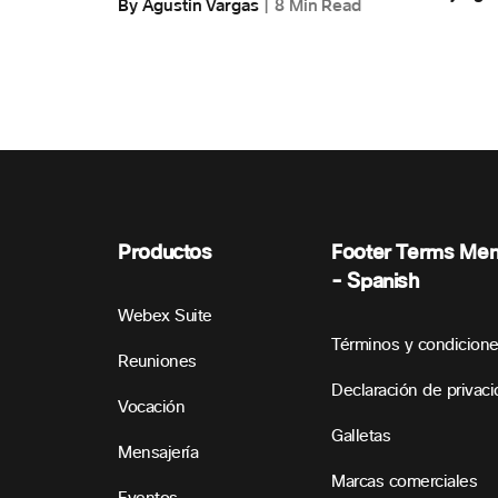
By Agustin Vargas
8 Min Read
Productos
Footer Terms Me
- Spanish
Webex Suite
Términos y condicion
Reuniones
Declaración de privac
Vocación
Galletas
Mensajería
Marcas comerciales