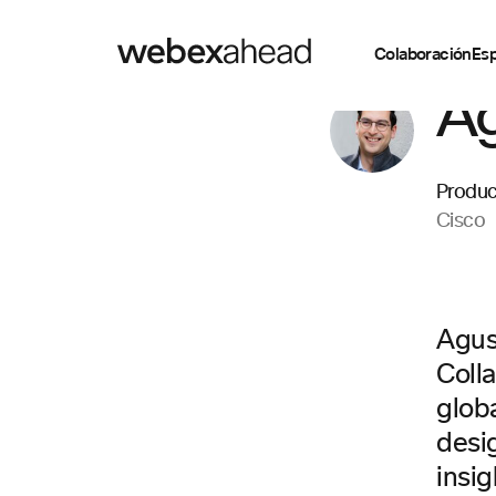
Colaboración
Esp
Ag
Produc
Cisco
Agus
Coll
glob
desi
insig