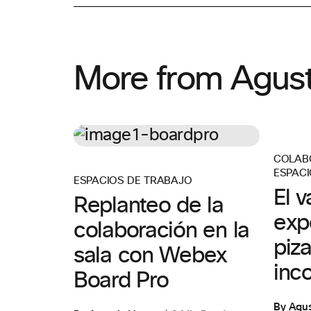
More from Agust
COLAB
ESPACI
ESPACIOS DE TRABAJO
El v
Replanteo de la
exp
colaboración en la
piza
sala con Webex
inc
Board Pro
By Agus