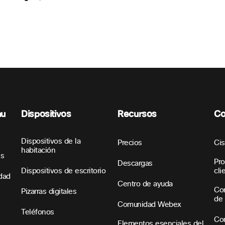
nu
Dispositivos
Recursos
Co
Dispositivos de la
Precios
Ci
habitación
es
Pro
Descargas
Dispositivos de escritorio
cli
idad
Centro de ayuda
Con
Pizarras digitales
de 
Comunidad Webex
Teléfonos
Con
Elementos esenciales del