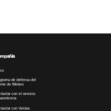
mpañía
sco
grama de defensa del
ente de Webex
tactar con el servicio
asistencia
tactar con Ventas