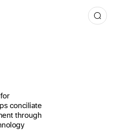
for
ps conciliate
ment through
hnology