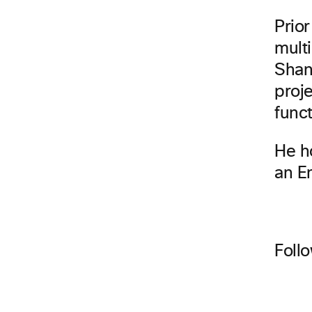
Prio
mult
Shan
proj
func
He h
an E
Foll