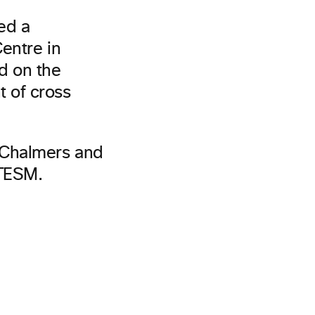
ed a
entre in
d on the
 of cross
 Chalmers and
ITESM.