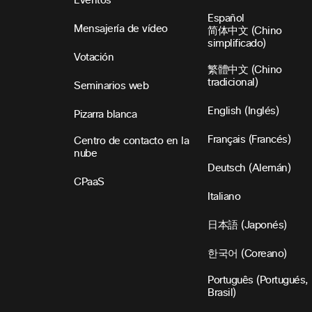
Eventos
Español
Mensajería de vídeo
简体中文 (Chino
simplificado)
Votación
繁體中文 (Chino
tradicional)
Seminarios web
English (Inglés)
Pizarra blanca
Français (Francés)
Centro de contacto en la
nube
Deutsch (Alemán)
CPaaS
Italiano
日本語 (Japonés)
한국어 (Coreano)
Português (Portugués,
Brasil)