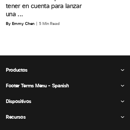
tener en cuenta para lanzar
una ...
By Emmy Chen
5 Min Read
Productos
Footer Terms Menu - Spanish
Webex Suite
Reuniones
Dispositivos
Términos y condiciones
Vocación
Declaración de privacidad
Recursos
Dispositivos de la habitación
Mensajería
Galletas
Dispositivos de escritorio