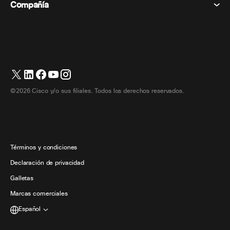
Eventos
Compañía
Precios
Marcas comerciales
Pizarras digitales
Mensajería de vídeo
Descargas
Español
Cisco
Teléfonos
简体中文 (Chino simplificado)
Votación
Centro de ayuda
Programa de defensa del cliente de Webex
Cámaras
繁體中文 (Chino tradicional)
Seminarios web
Comunidad Webex
Contactar con el servicio de asistencia
Auriculares
English (Inglés)
Pizarra blanca
Elementos esenciales del producto
Contactar con Ventas
©2026 Cisco y/o sus filiales. Todos los derechos reservados.
Accesorios de habitación
Français (Francés)
Centro de contacto en la nube
Ver seminarios web
Tienda de productos Webex
Deutsch (Alemán)
CPaaS
Centro de aplicaciones
Carreras
Italiano
Accesibilidad
Términos y condiciones
日本語 (Japonés)
Declaración de privacidad
Desarrolladores
한국어 (Coreano)
Galletas
Marcas comerciales
Português (Portugués, Brasil)
Español