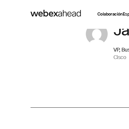
Colaboración
Esp
J
VP, Bu
Cisco