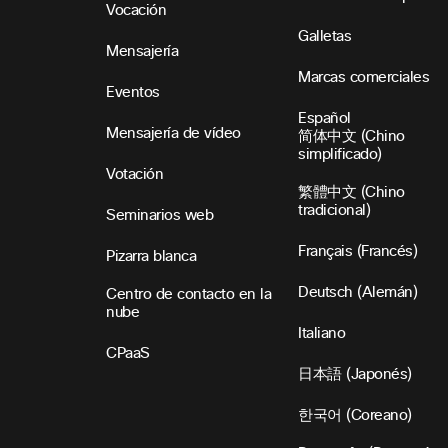
Vocación
Galletas
Mensajería
Marcas comerciales
Eventos
Español
Mensajería de vídeo
简体中文 (Chino
simplificado)
Votación
繁體中文 (Chino
tradicional)
Seminarios web
Français (Francés)
Pizarra blanca
Deutsch (Alemán)
Centro de contacto en la
nube
Italiano
CPaaS
日本語 (Japonés)
한국어 (Coreano)