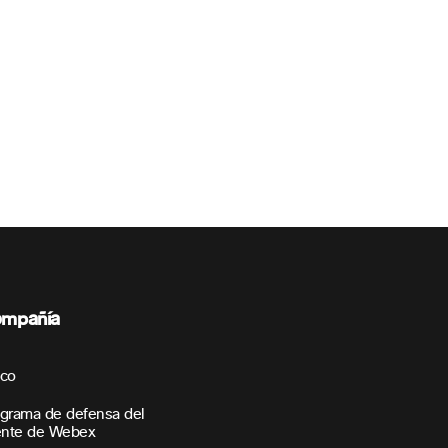
mpañía
sco
grama de defensa del
ente de Webex