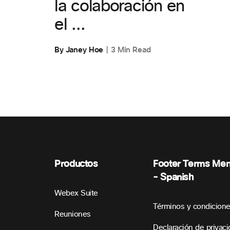
la colaboración en
el ...
By Janey Hoe
3 Min Read
Productos
Footer Terms Me
- Spanish
Webex Suite
Términos y condicion
Reuniones
Declaración de privac