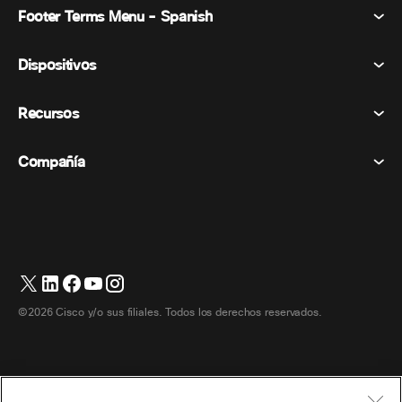
Footer Terms Menu - Spanish
Webex Suite
Reuniones
Dispositivos
Términos y condiciones
Vocación
Declaración de privacidad
Recursos
Dispositivos de la habitación
Mensajería
Galletas
Dispositivos de escritorio
Eventos
Compañía
Precios
Marcas comerciales
Pizarras digitales
Mensajería de vídeo
Descargas
Español
Cisco
Teléfonos
简体中文 (Chino simplificado)
Votación
Centro de ayuda
Programa de defensa del cliente de Webex
Cámaras
繁體中文 (Chino tradicional)
Seminarios web
Comunidad Webex
Contactar con el servicio de asistencia
Auriculares
English (Inglés)
Pizarra blanca
Elementos esenciales del producto
Contactar con Ventas
©2026 Cisco y/o sus filiales. Todos los derechos reservados.
Accesorios de habitación
Français (Francés)
Centro de contacto en la nube
Ver seminarios web
Tienda de productos Webex
Deutsch (Alemán)
CPaaS
Centro de aplicaciones
Carreras
Italiano