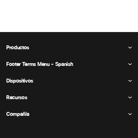
Productos
Footer Terms Menu - Spanish
Webex Suite
Reuniones
Dispositivos
Términos y condiciones
Vocación
Declaración de privacidad
Recursos
Dispositivos de la habitación
Mensajería
Galletas
Dispositivos de escritorio
Eventos
Compañía
Precios
Marcas comerciales
Pizarras digitales
Mensajería de vídeo
Descargas
Español
Cisco
Teléfonos
简体中文 (Chino simplificado)
Votación
Centro de ayuda