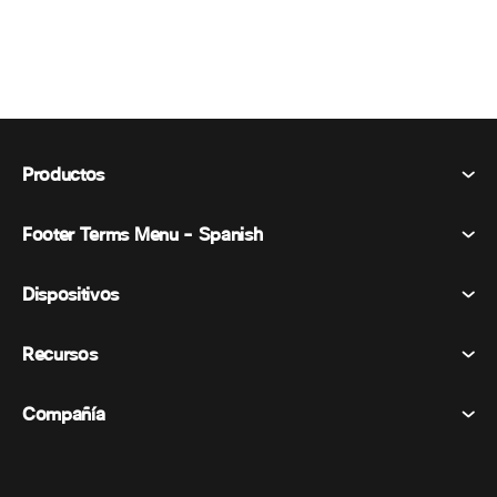
Productos
Footer Terms Menu - Spanish
Webex Suite
Reuniones
Dispositivos
Términos y condiciones
Vocación
Declaración de privacidad
Recursos
Dispositivos de la habitación
Mensajería
Galletas
Dispositivos de escritorio
Eventos
Compañía
Precios
Marcas comerciales
Pizarras digitales
Mensajería de vídeo
Descargas
Español
Cisco
Teléfonos
简体中文 (Chino simplificado)
Votación