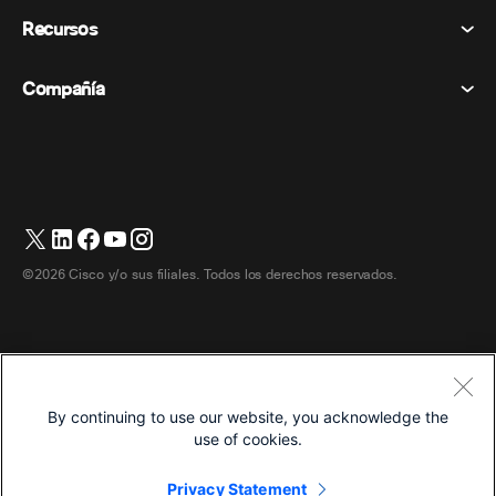
Declaración de privacidad
Recursos
Dispositivos de la habitación
Mensajería
Galletas
Dispositivos de escritorio
Eventos
Compañía
Precios
Marcas comerciales
Pizarras digitales
Mensajería de vídeo
Descargas
Español
Cisco
Teléfonos
简体中文 (Chino simplificado)
Votación
Centro de ayuda
Programa de defensa del cliente de Webex
Cámaras
繁體中文 (Chino tradicional)
Seminarios web
Comunidad Webex
Contactar con el servicio de asistencia
Auriculares
Français (Francés)
Pizarra blanca
Elementos esenciales del producto
Contactar con Ventas
©2026 Cisco y/o sus filiales. Todos los derechos reservados.
Accesorios de habitación
Deutsch (Alemán)
Centro de contacto en la nube
Ver seminarios web
Tienda de productos Webex
Italiano
CPaaS
Centro de aplicaciones
Carreras
日本語 (Japonés)
Accesibilidad
Términos y condiciones
By continuing to use our website, you acknowledge the
한국어 (Coreano)
Declaración de privacidad
Desarrolladores
use of cookies.
Português (Portugués, Brasil)
Galletas
Privacy Statement