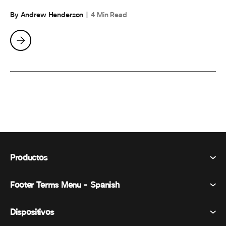
By Andrew Henderson
4 Min Read
Productos
Footer Terms Menu - Spanish
Webex Suite
Reuniones
Dispositivos
Términos y condiciones
Vocación