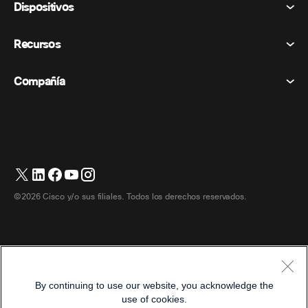
Dispositivos
Términos y condiciones
Vocación
Declaración de privacidad
Recursos
Dispositivos de la habitación
Mensajería
Galletas
Dispositivos de escritorio
Eventos
Compañía
Precios
Marcas comerciales
Pizarras digitales
Mensajería de vídeo
Descargas
Español
Cisco
Teléfonos
简体中文 (Chino simplificado)
Votación
Centro de ayuda
Programa de defensa del cliente de Webex
Cámaras
繁體中文 (Chino tradicional)
Seminarios web
Comunidad Webex
Contactar con el servicio de asistencia
Auriculares
Français (Francés)
Pizarra blanca
Elementos esenciales del producto
Contactar con Ventas
©2026 Cisco y/o sus filiales. Todos los derechos reservados.
Accesorios de habitación
Deutsch (Alemán)
Centro de contacto en la nube
Ver seminarios web
Tienda de productos Webex
Italiano
CPaaS
Centro de aplicaciones
Carreras
日本語 (Japonés)
Accesibilidad
Términos y condiciones
By continuing to use our website, you acknowledge the
한국어 (Coreano)
Declaración de privacidad
Desarrolladores
use of cookies.