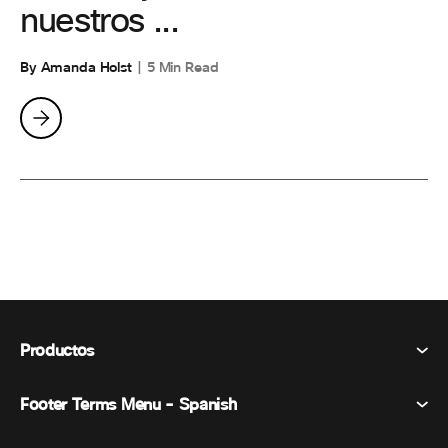
nuestros ...
By Amanda Holst
5 Min Read
Productos
Footer Terms Menu - Spanish
Webex Suite
Reuniones