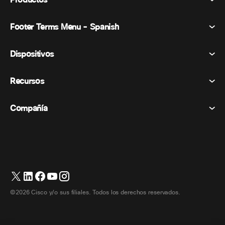
Productos
Footer Terms Menu - Spanish
Webex Suite
Reuniones
Dispositivos
Términos y condiciones
Vocación
Declaración de privacidad
Recursos
Dispositivos de la habitación
Mensajería
Galletas
Dispositivos de escritorio
Eventos
Compañía
Precios
Marcas comerciales
Pizarras digitales
Mensajería de vídeo
Descargas
Español
Cisco
Teléfonos
简体中文 (Chino simplificado)
Votación
Centro de ayuda
Programa de defensa del cliente de Webex
Cámaras
繁體中文 (Chino tradicional)
Seminarios web
Comunidad Webex
Contactar con el servicio de asistencia
Auriculares
Français (Francés)
Pizarra blanca
Elementos esenciales del producto
Contactar con Ventas
©2026 Cisco y/o sus filiales. Todos los derechos reservados.
Accesorios de habitación
Deutsch (Alemán)
Centro de contacto en la nube
Ver seminarios web
Tienda de productos Webex
Italiano
CPaaS