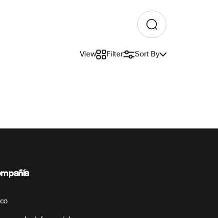
View
Filter
Sort By
mpañía
sco