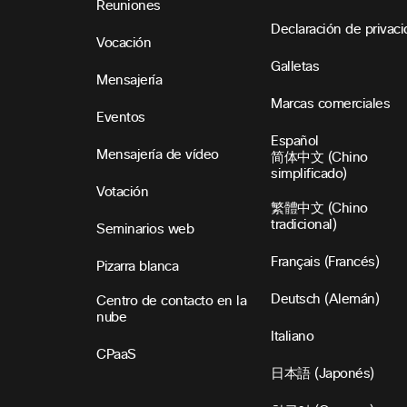
Reuniones
Declaración de privac
Vocación
Galletas
Mensajería
Marcas comerciales
Eventos
Español
Mensajería de vídeo
简体中文 (Chino
simplificado)
Votación
繁體中文 (Chino
tradicional)
Seminarios web
Français (Francés)
Pizarra blanca
Deutsch (Alemán)
Centro de contacto en la
nube
Italiano
CPaaS
日本語 (Japonés)