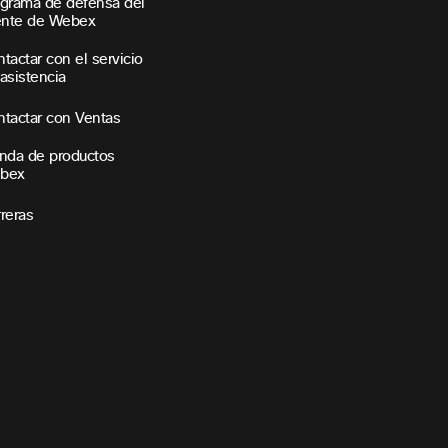
grama de defensa del
ente de Webex
tactar con el servicio
asistencia
tactar con Ventas
nda de productos
bex
reras