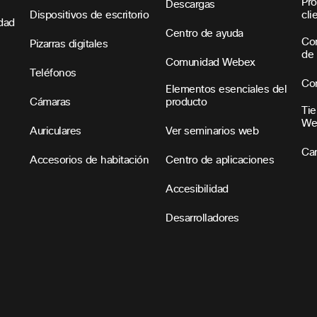
Pro
Descargas
Dispositivos de escritorio
cli
idad
Centro de ayuda
Con
Pizarras digitales
de 
Comunidad Webex
Teléfonos
Con
Elementos esenciales del
Cámaras
producto
Tie
We
Auriculares
Ver seminarios web
Car
Accesorios de habitación
Centro de aplicaciones
Accesibilidad
Desarrolladores