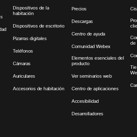
Dispositivos de la
Precios
Ci
habitación
es
Pro
Descargas
Dispositivos de escritorio
cli
idad
Centro de ayuda
Con
Pizarras digitales
de 
Comunidad Webex
Teléfonos
Con
Elementos esenciales del
Cámaras
producto
Tie
We
Auriculares
Ver seminarios web
Car
Accesorios de habitación
Centro de aplicaciones
Accesibilidad
Desarrolladores