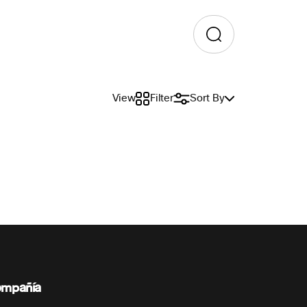
View
Filter
Sort By
mpañía