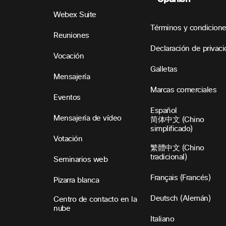
Webex Suite
Términos y condicion
Reuniones
Declaración de privac
Vocación
Galletas
Mensajería
Marcas comerciales
Eventos
Español
Mensajería de vídeo
简体中文 (Chino
simplificado)
Votación
繁體中文 (Chino
tradicional)
Seminarios web
Français (Francés)
Pizarra blanca
Deutsch (Alemán)
Centro de contacto en la
nube
Italiano