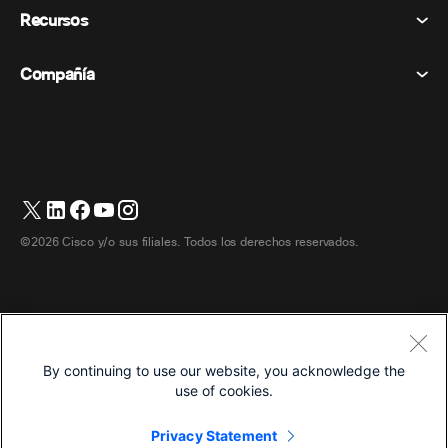
Declaración de privacidad
Recursos
Dispositivos de la habitación
Mensajería
Galletas
Dispositivos de escritorio
Eventos
Compañía
Precios
Marcas comerciales
Pizarras digitales
Mensajería de vídeo
Descargas
Español
Cisco
Teléfonos
简体中文 (Chino simplificado)
Votación
Centro de ayuda
Programa de defensa del cliente de Webex
Cámaras
繁體中文 (Chino tradicional)
Seminarios web
Comunidad Webex
Contactar con el servicio de asistencia
Auriculares
Français (Francés)
Pizarra blanca
Elementos esenciales del producto
Contactar con Ventas
©2026 Cisco y/o sus filiales. Todos los derechos reservados.
Accesorios de habitación
Deutsch (Alemán)
Centro de contacto en la nube
Ver seminarios web
Tienda de productos Webex
Italiano
CPaaS
Centro de aplicaciones
Carreras
日本語 (Japonés)
Accesibilidad
Términos y condiciones
By continuing to use our website, you acknowledge the
한국어 (Coreano)
Declaración de privacidad
Desarrolladores
use of cookies.
Português (Portugués, Brasil)
Galletas
Privacy Statement
Marcas comerciales