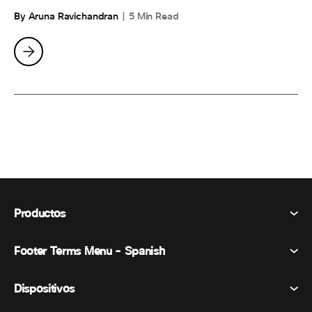
By Aruna Ravichandran
5 Min Read
Productos
Footer Terms Menu - Spanish
Webex Suite
Reuniones
Dispositivos
Términos y condiciones
Vocación