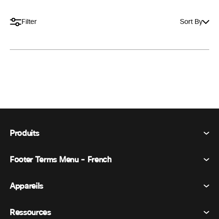
Filter
Sort By
Produits
Footer Terms Menu - French
Webex Suite
Réunions
Appareils
Conditions générales
Appel
Déclaration de confidentialité
Ressources
Appareils de la salle
Messagerie