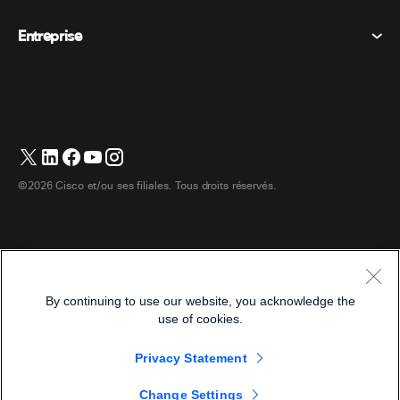
Cookies
Appareils de bureau
Événements
Entreprise
Tarifs
Marques déposées
Tableaux blancs numériques
Messagerie vidéo
Téléchargements
Français
Cisco
Téléphones
简体中文 (Chinois simplifié)
Vote
Centre d’aide
Programme de défense des intérêts des clients Webex
Caméras
繁體中文 (Chinois traditionnel)
Webinaires
Communauté Webex
Contacter le support
Casques d’écoute
English (Anglais)
Tableau blanc
Les essentiels du produit
Contacter le service commercial
©2026 Cisco et/ou ses filiales. Tous droits réservés.
Accessoires de chambre
Deutsch (Allemand)
Centre de contact Cloud
Regarder les webinaires
Boutique de produits dérivés Webex
Italiano (Italien)
CPaaS
Centre d’applications
Carrières
日本語 (Japonais)
Accessibilité
Conditions générales
By continuing to use our website, you acknowledge the
한국어 (Coréen)
Déclaration de confidentialité
Développeurs
use of cookies.
Português (Portugais – du Brésil)
Cookies
Privacy Statement
Marques déposées
Español (Espagnol)
Français
Change Settings