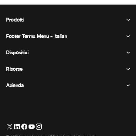
Prodotti
Footer Terms Menu - Italian
Webex Suite
Riunioni
Dispositivi
Termini e condizioni
Chiamata
Informativa sulla privacy
Risorse
Dispositivi della stanza
Messaggistica
Biscotti
Dispositivi da scrivania
Eventi
Azienda
Prezzi
Marchi
Lavagne digitali
Messaggi video
Scaricare
Italiano
Cisco
Telefoni
简体中文 (Cinese semplificato)
Sondaggi
Centro assistenza
Programma di difesa dei clienti Webex
Telecamere
繁體中文 (Cinese tradizionale)
Webinars
Comunità Webex
Contatta il supporto
Cuffie
English (Inglese)
Lavagna bianca
Elementi essenziali del prodotto