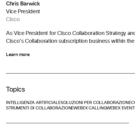
Chris Barwick
Vice President
Cisco
As Vice President for Cisco Collaboration Strategy an
Cisco's Collaboration subscription business within the
Learn more
Topics
INTELLIGENZA ARTIFICIALE
SOLUZIONI PER COLLABORAZIONE
C
STRUMENTI DI COLLABORAZIONE
WEBEX CALLING
WEBEX EVENT