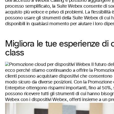
dell’accesso a Webex Calling e possono aggiungere
W
processo semplificato, la Suite Webex consente di sod
acquisto più veloce e privo di problemi. La flessibilità 
possono usare gli strumenti della Suite Webex di cui 
disponibili in qualsiasi momento per aiutare i loro dipe
Migliora le tue esperienze di
class
Il futuro d
ecco perché stiamo continuando a offrire la Promozion
clienti possono acquistare dispositivi che consentono a
modo sicuro da diverse posizioni. Con la Promozione c
Enterprise ottengono risparmi importanti, fino al 50%, su
possono ricevere tutti gli strumenti di cui hanno biso
Webex con i dispositivi Webex, offerti insieme a un p