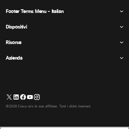
Footer Terms Menu - Italian
Webex Suite
Riunioni
Dispositivi
Termini e condizioni
Chiamata
Informativa sulla privacy
Risorse
Dispositivi della stanza
Messaggistica
Biscotti
Dispositivi da scrivania
Eventi
Azienda
Prezzi
Marchi
Lavagne digitali
Messaggi video
Scaricare
Italiano
Cisco
Telefoni
简体中文 (Cinese semplificato)
Sondaggi
Centro assistenza
Programma di difesa dei clienti Webex
Telecamere
繁體中文 (Cinese tradizionale)
Webinars
Comunità Webex
Contatta il supporto
Cuffie
Français (Francese)
Lavagna bianca
Elementi essenziali del prodotto
Contatta il reparto vendite
©2026 Cisco e/o le sue affiliate. Tutti i diritti riservati.
Accessori per la stanza
Deutsch (Tedesco)
Centro di contatto cloud
Guarda i webinar
Negozio di merchandising Webex
日本語 (Giapponese)
CPaaS
Centro applicazioni