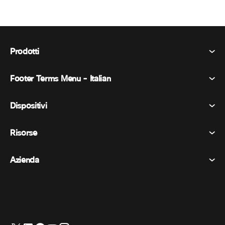
Prodotti
Footer Terms Menu - Italian
Webex Suite
Riunioni
Dispositivi
Termini e condizioni
Chiamata
Informativa sulla privacy
Risorse
Dispositivi della stanza
Messaggistica
Biscotti
Dispositivi da scrivania
Eventi
Azienda
Prezzi
Marchi
Lavagne digitali
Messaggi video
Scaricare
Italiano
Cisco
Telefoni
简体中文 (Cinese semplificato)
Sondaggi
Centro assistenza
Programma di difesa dei clienti Webex
Telecamere
繁體中文 (Cinese tradizionale)
Webinars
Comunità Webex