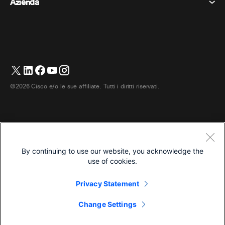
Azienda
Prezzi
Marchi
Lavagne digitali
Messaggi video
Scaricare
Italiano
Cisco
Telefoni
简体中文 (Cinese semplificato)
Sondaggi
Centro assistenza
Programma di difesa dei clienti Webex
Telecamere
繁體中文 (Cinese tradizionale)
Webinars
Comunità Webex
Contatta il supporto
Cuffie
English (Inglese)
Lavagna bianca
Elementi essenziali del prodotto
Contatta il reparto vendite
©2026 Cisco e/o le sue affiliate. Tutti i diritti riservati.
Accessori per la stanza
Français (Francese)
Centro di contatto cloud
Guarda i webinar
Negozio di merchandising Webex
Deutsch (Tedesco)
CPaaS
Centro applicazioni
Carriere
日本語 (Giapponese)
Accessibilità
Termini e condizioni
By continuing to use our website, you acknowledge the
한국어 (Coreano)
Informativa sulla privacy
Sviluppatori
use of cookies.
Português (Portoghese, Brasile)
Biscotti
Privacy Statement
Marchi
Español (Spagnolo)
Italiano
Change Settings