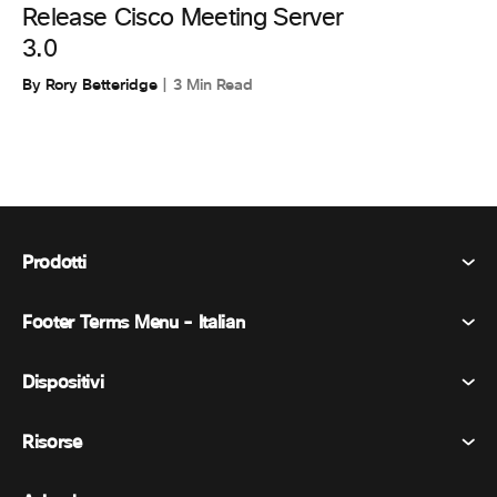
Release Cisco Meeting Server
3.0
By Rory Betteridge
3 Min Read
Prodotti
Footer Terms Menu - Italian
Webex Suite
Riunioni
Dispositivi
Termini e condizioni
Chiamata
Informativa sulla privacy
Risorse
Dispositivi della stanza
Messaggistica
Biscotti
Dispositivi da scrivania
Eventi