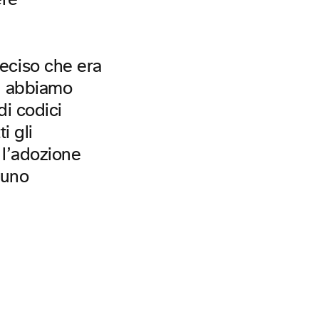
ere
eciso che era
, abbiamo
di codici
i gli
 l’adozione
 uno