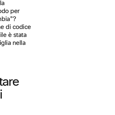
la
odo per
mbia”?
he di codice
ile è stata
glia nella
tare
i