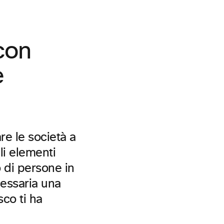
 con
e
re le società a
gli elementi
 di persone in
cessaria una
sco ti ha