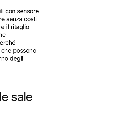
li con sensore
re senza costi
 il ritaglio
me
Perché
I che possono
rno degli
le sale