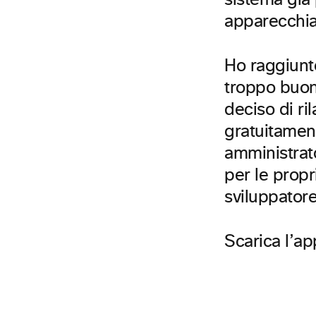
sistema già 
apparecchia
Ho raggiunt
troppo buon
deciso di ri
gratuitament
amministrato
per le prop
sviluppatore
Scarica l’ap