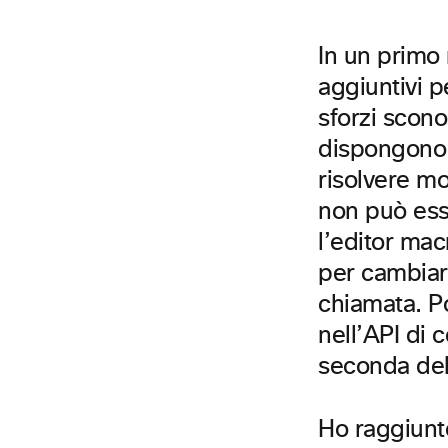
In un primo
aggiuntivi 
sforzi scono
dispongono 
risolvere mo
non può esse
l’editor mac
per cambiare
chiamata. P
nell’API di 
seconda del
Ho raggiunt