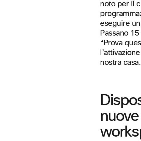
noto per il 
programmazi
eseguire un
Passano 15 m
“Prova quest
l’attivazion
nostra casa.
Dispo
nuove 
works