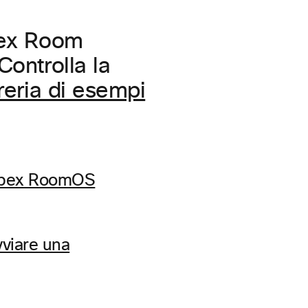
bex Room
Controlla la
reria di esempi
 Webex RoomOS
viare una