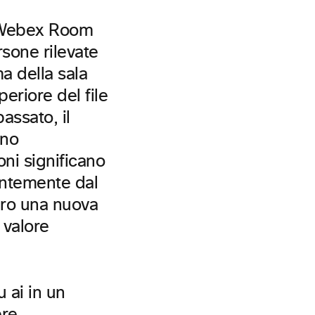
o Webex Room
rsone rilevate
a della sala
eriore del file
assato, il
ano
ni significano
entemente dal
ero una nuova
 valore
 ai in un