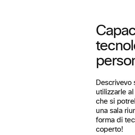
Capaci
tecnol
perso
Descrivevo s
utilizzarle a
che si potr
una sala riu
forma di tec
coperto!