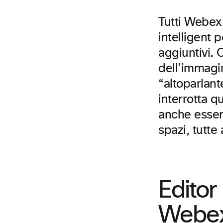
Tutti Webex
intelligent 
aggiuntivi. 
dell’immagi
“altoparlant
interrotta 
anche essere
spazi, tutte
Editor
Webe