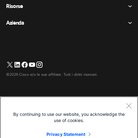
Informativa sulla privacy
Risorse
Dispositivi della stanza
Messaggistica
Biscotti
Dispositivi da scrivania
Eventi
Azienda
Prezzi
Marchi
Lavagne digitali
Messaggi video
Scaricare
Italiano
Cisco
Telefoni
简体中文 (Cinese semplificato)
Sondaggi
Centro assistenza
Programma di difesa dei clienti Webex
Telecamere
繁體中文 (Cinese tradizionale)
Webinars
Comunità Webex
Contatta il supporto
Cuffie
Français (Francese)
Lavagna bianca
Elementi essenziali del prodotto
Contatta il reparto vendite
©2026 Cisco e/o le sue affiliate. Tutti i diritti riservati.
Accessori per la stanza
Deutsch (Tedesco)
Centro di contatto cloud
Guarda i webinar
Negozio di merchandising Webex
日本語 (Giapponese)
CPaaS
Centro applicazioni
Carriere
한국어 (Coreano)
Accessibilità
Termini e condizioni
By continuing to use our website, you acknowledge the
Português (Portoghese, Brasile)
Informativa sulla privacy
Sviluppatori
use of cookies.
Español (Spagnolo)
Biscotti
Privacy Statement
Marchi