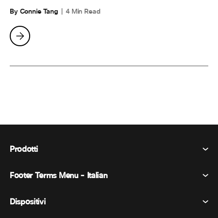
By Connie Tang
4 Min Read
Prodotti
Footer Terms Menu - Italian
Webex Suite
Riunioni
Dispositivi
Termini e condizioni
Chiamata