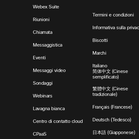
Webex Suite
Termini e condizioni
Riunioni
Informativa sulla priva
Chiamata
Biscotti
Messaggistica
Marchi
Eventi
Italiano
Messaggi video
简体中文 (Cinese
semplificato)
Sondaggi
繁體中文 (Cinese
tradizionale)
Webinars
Français (Francese)
Lavagna bianca
Deutsch (Tedesco)
Centro di contatto cloud
日本語 (Giapponese)
CPaaS