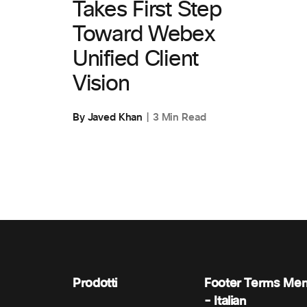
Takes First Step
Toward Webex
Unified Client
Vision
By Javed Khan
3 Min Read
Prodotti
Footer Terms Me
- Italian