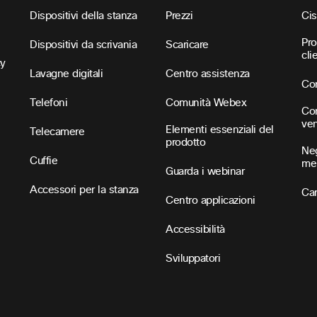
Dispositivi della stanza
Prezzi
Ci
Pro
Dispositivi da scrivania
Scaricare
cli
cy
Lavagne digitali
Centro assistenza
Con
Telefoni
Comunità Webex
Con
ven
Elementi essenziali del
Telecamere
prodotto
Neg
Cuffie
me
Guarda i webinar
Accessori per la stanza
Car
Centro applicazioni
Accessibilità
Sviluppatori