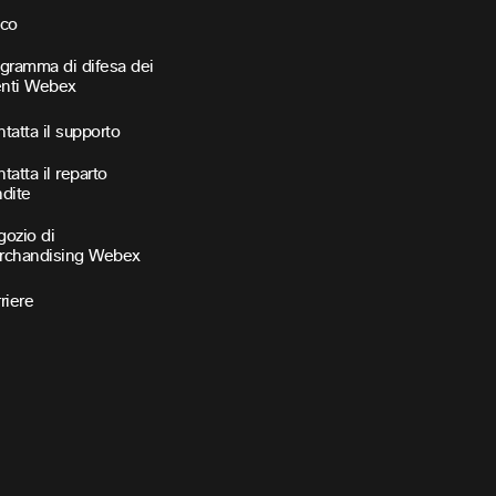
sco
gramma di difesa dei
enti Webex
tatta il supporto
tatta il reparto
dite
ozio di
rchandising Webex
riere