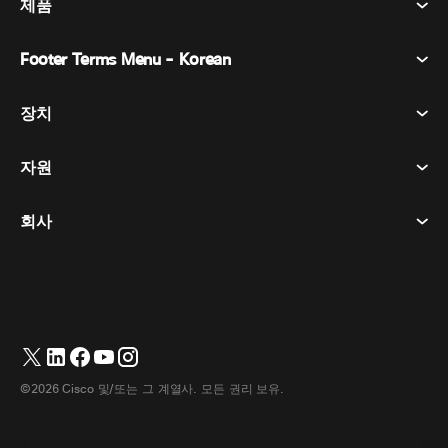
제품
Footer Terms Menu - Korean
Webex Suite
회의
장치
이용약관
부름
개인정보 보호정책
자원
객실 장치
메시징
쿠키
데스크 디바이스
이벤트
회사
가격
상표
디지털 화이트보드
비디오 메시징
다운로드
한국어
Cisco
전화
简体中文
(
중국어 간체
)
투표
도움말 센터
Webex 고객 옹호 프로그램
카메라
繁體中文
(
중국어 번체
)
웨비나
Webex 커뮤니티
지원에 문의하세요
헤드셋
English
(
영어
)
화이트보딩
제품 필수 사항
영업에 문의하세요
©2026 Cisco 및/또는 그 계열사. 모든 권리 보유.
객실 액세서리
Français
(
불어
)
클라우드 컨택센터
웹 세미나 시청
Webex 상품 매장
Deutsch
(
독어
)