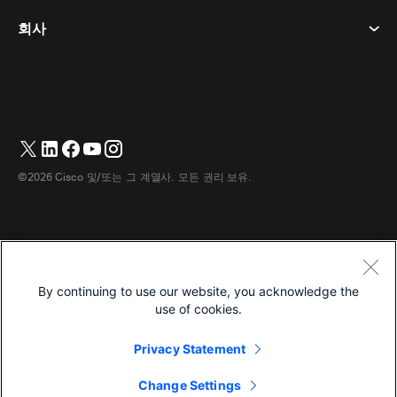
쿠키
데스크 디바이스
이벤트
회사
가격
상표
디지털 화이트보드
비디오 메시징
다운로드
한국어
Cisco
전화
简体中文
(
중국어 간체
)
투표
도움말 센터
Webex 고객 옹호 프로그램
카메라
繁體中文
(
중국어 번체
)
웨비나
Webex 커뮤니티
지원에 문의하세요
헤드셋
English
(
영어
)
화이트보딩
제품 필수 사항
영업에 문의하세요
©2026 Cisco 및/또는 그 계열사. 모든 권리 보유.
객실 액세서리
Français
(
불어
)
클라우드 컨택센터
웹 세미나 시청
Webex 상품 매장
Deutsch
(
독어
)
CPaaS
앱 허브
경력
Italiano
(
이태리어
)
접근성
이용약관
By continuing to use our website, you acknowledge the
日本語
(
일어
)
개인정보 보호정책
개발자
use of cookies.
Português
(
브라질 포르투갈어
)
쿠키
Privacy Statement
상표
Español
(
스페인어
)
한국어
Change Settings