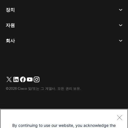
회의
장치
이용약관
부름
개인정보 보호정책
자원
객실 장치
메시징
쿠키
데스크 디바이스
이벤트
회사
가격
상표
디지털 화이트보드
비디오 메시징
다운로드
한국어
Cisco
전화
简体中文
(
중국어 간체
)
투표
도움말 센터
Webex 고객 옹호 프로그램
카메라
繁體中文
(
중국어 번체
)
웨비나
Webex 커뮤니티
지원에 문의하세요
헤드셋
English
(
영어
)
화이트보딩
제품 필수 사항
영업에 문의하세요
©2026 Cisco 및/또는 그 계열사. 모든 권리 보유.
객실 액세서리
Français
(
불어
)
클라우드 컨택센터
웹 세미나 시청
Webex 상품 매장
Deutsch
(
독어
)
CPaaS
앱 허브
경력
Italiano
(
이태리어
)
접근성
이용약관
By continuing to use our website, you acknowledge the
日本語
(
일어
)