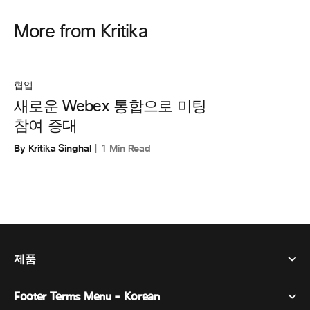
More from Kritika
협업
새로운 Webex 통합으로 미팅
참여 증대
By Kritika Singhal
1 Min Read
제품
Footer Terms Menu - Korean
Webex Suite