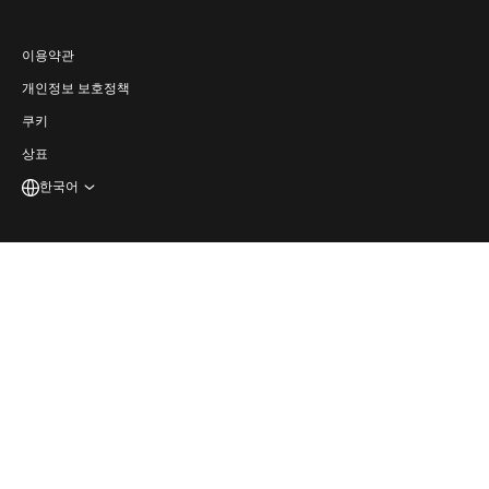
CPaaS
앱 허브
경력
日本語
(
일어
)
접근성
이용약관
Português
(
브라질 포르투갈어
)
개인정보 보호정책
개발자
Español
(
스페인어
)
쿠키
상표
한국어