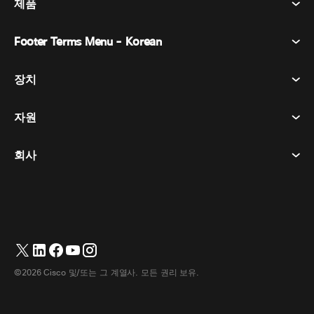
제품
Footer Terms Menu - Korean
Webex Suite
회의
장치
이용약관
부름
개인정보 보호정책
자원
객실 장치
메시징
쿠키
데스크 디바이스
이벤트
회사
가격
상표
디지털 화이트보드
비디오 메시징
다운로드
한국어
Cisco
전화
简体中文
(
중국어 간체
)
투표
도움말 센터
Webex 고객 옹호 프로그램
카메라
繁體中文
(
중국어 번체
)
웨비나
Webex 커뮤니티
지원에 문의하세요
헤드셋
Français
(
불어
)
화이트보딩
제품 필수 사항
영업에 문의하세요
©2026 Cisco 및/또는 그 계열사. 모든 권리 보유.
객실 액세서리
Deutsch
(
독어
)
클라우드 컨택센터
웹 세미나 시청
Webex 상품 매장
Italiano
(
이태리어
)