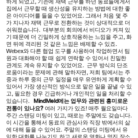
하게 되었고, 기존에 재택 근무를 하던 동료들에게서
집에서 근무할 때 생산성을 유지하는 방법에 대한 좋
은 아이디어를 들을 수 있었어요. 그래서 처음 몇 주
가 지나자 재택 근무로 전환하는 것이 상대적으로 더
쉬워졌습니다.
대부분의 회의에서 비디오가 켜져 있
기 때문에 더 긴밀하게 상호작용하는 느낌을 주고, 화
면 뒤에 격리된 것 같은 느낌은 배제할 수 있죠.
Webex와 다른 협업 도구를 사용하여 작업하면서 팀
원과 대화해야 할 때 쉽게 연락할 수 있어서 친밀한
관계도 계속 유지할 수 있었어요.
근무 방식의 단조
로움이라는 문제에 관해 말하자면, 저희 팀에서는 주
중과 하루 중의 근무 일정을 매우 유연하게 계획할 수
있어서 가장 생산적인 방식으로 맡은 일을 끝낼 수 있
고, 필요한 경우 긴급하거나 개인적인 일을 처리할 수
Mind
M
eld
에는 업무와 관련된 흥미로운
있습니다.
전통이 있나요?
여러 가지가 있죠! 매주 월요일마다
주간 스탠딩 미팅이 있고, 때로는 주말에도 갖습니다.
이 시간을 통해서 동료의 관심사와 직장 밖에서의 삶
에 대해 들을 수 있어요. 주말의 스탠딩 미팅에서 유
익한 대화를 나누기도 하고 새로운 영화나 멋진 장소,