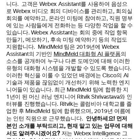
니다.
고객은 Webex Assistant를 사용하여 음성으
로 Webex 비디오 회의 디바이스를 관리하고, 회의실
회의를 예약하고, 온라인 미팅에 참여하고, 직원 명부
에 있는 사람들에게 전화하는 등 다양한 작업을 할 수
있습니다. Webex Assistant는 회의 중에 작업 항목
만들기, 메모하기, 후속 미팅 예약하기 등의 작업도
지원합니다.
MindMeld 팀은 2019년에
Webex
Assistant의
기반인
MindMeld
대화형 AI 플랫폼
의
소스를 공개하여
누구나 다른 도메인에 대해 이러한
유형의 대화형 시스템을 개발할 수 있도록 했습니다.
이러한 혁신을 이룰 수 있었던 배경에는 Cisco의 AI
기
술
과 제
품을 끊임없이 개선하기 위해 노력한 엔지
니어들이 있습니다
.
최근
MindMeld
팀에 합류한 지
1년이 된 머신 러닝 엔지니어 Ritvik S
h
rivastava와 인
터뷰를 진행했습니다. Ritvik는 콜럼비아 대학교를 졸
업한 후 MindMeld 팀에 합류했으며, 2019년 여름에
안녕하세요! 먼저
는 인턴 직원으로 근무했습니다.
본인 소개를 부탁드리고, 현재 맡고 있는
업무
에 대해
서도 알려주시겠어요?
저는 Webex Intelligence 그