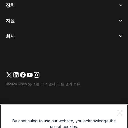
회의
장치
이용약관
부름
개인정보 보호정책
자원
객실 장치
메시징
쿠키
데스크 디바이스
이벤트
회사
가격
상표
디지털 화이트보드
비디오 메시징
다운로드
한국어
Cisco
전화
简体中文
(
중국어 간체
)
투표
도움말 센터
Webex 고객 옹호 프로그램
카메라
繁體中文
(
중국어 번체
)
웨비나
Webex 커뮤니티
지원에 문의하세요
헤드셋
English
(
영어
)
화이트보딩
제품 필수 사항
영업에 문의하세요
©2026 Cisco 및/또는 그 계열사. 모든 권리 보유.
객실 액세서리
Français
(
불어
)
클라우드 컨택센터
웹 세미나 시청
Webex 상품 매장
Deutsch
(
독어
)
CPaaS
앱 허브
경력
Italiano
(
이태리어
)
접근성
이용약관
By continuing to use our website, you acknowledge the
日本語
(
일어
)
개인정보 보호정책
개발자
use of cookies.