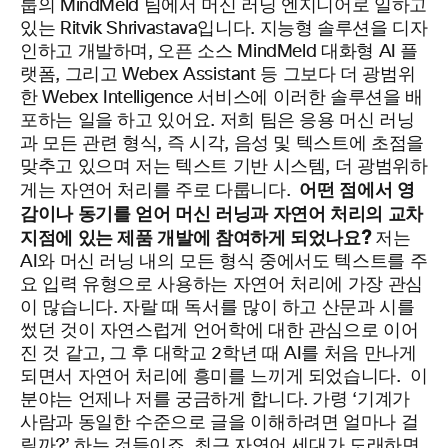
룹의 MindMeld 팀에서 머신 러닝 엔지니어로 일하고
있는 Ritvik Shrivastava입니다. 지능형 솔루션을 디자
인하고 개발하며, 오픈 소스 MindMeld 대화형 AI 플
랫폼, 그리고 Webex Assistant 등 그보다 더 광범위
한 Webex Intelligence 서비스에 이러한 솔루션을 배
포하는 일을 하고 있어요. 저희 팀은 응용 머신 러닝
과 모든 관련 형식, 즉 시각, 음성 및 텍스트에 초점을
맞추고 있으며 저는 텍스트 기반 시스템, 더 광범위하
어떤 점에서 영
게는 자연어 처리를 주로 다룹니다.
감이나 동기를 얻어 머신 러닝과 자연어 처리의 교차
지점에 있는 제품 개발에 참여하게 되었나요?
저는
AI와 머신 러닝 내의 모든 형식 중에서도 텍스트를 주
요 입력 유형으로 사용하는 자연어 처리에 가장 관심
이 많습니다. 자랄 때 독서를 많이 하고 산문과 시를
썼던 것이 자연스럽게 언어학에 대한 관심으로 이어
진 것 같고, 그 후 대학교 2학년 때 AI를 처음 만나게
되면서 자연어 처리에 흥미를 느끼게 되었습니다.
이
분야는 언제나 저를 궁금하게 합니다. 가령 ‘기계가
사람과 동일한 수준으로 글을 이해하려면 얼마나 걸
릴까?’ 하는 것들이죠. 최근 자연어 세대가 도래하면