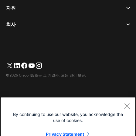
개인정보 보호정책
자원
객실 장치
메시징
쿠키
데스크 디바이스
이벤트
회사
가격
상표
디지털 화이트보드
비디오 메시징
다운로드
한국어
Cisco
전화
简体中文
(
중국어 간체
)
투표
도움말 센터
Webex 고객 옹호 프로그램
카메라
繁體中文
(
중국어 번체
)
웨비나
Webex 커뮤니티
지원에 문의하세요
헤드셋
Français
(
불어
)
화이트보딩
제품 필수 사항
영업에 문의하세요
©2026 Cisco 및/또는 그 계열사. 모든 권리 보유.
객실 액세서리
Deutsch
(
독어
)
클라우드 컨택센터
웹 세미나 시청
Webex 상품 매장
Italiano
(
이태리어
)
CPaaS
앱 허브
경력
日本語
(
일어
)
접근성
이용약관
By continuing to use our website, you acknowledge the
Português
(
브라질 포르투갈어
)
개인정보 보호정책
개발자
use of cookies.
Español
(
스페인어
)
쿠키
Privacy Statement