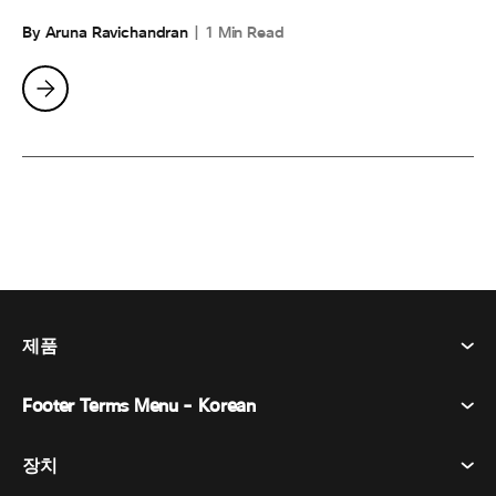
By Aruna Ravichandran
1 Min Read
제품
Footer Terms Menu - Korean
Webex Suite
회의
장치
이용약관
부름