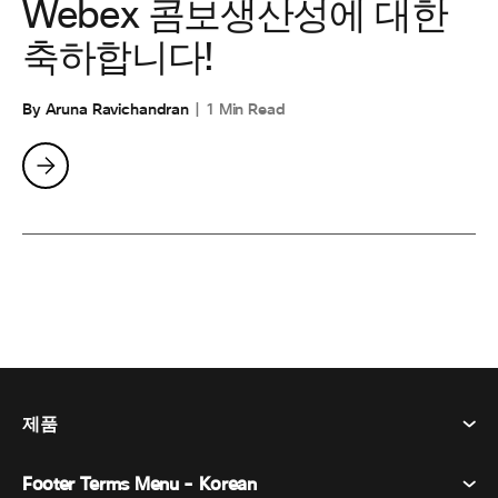
Webex 콤보생산성에 대한
축하합니다!
By Aruna Ravichandran
1 Min Read
제품
Footer Terms Menu - Korean
Webex Suite