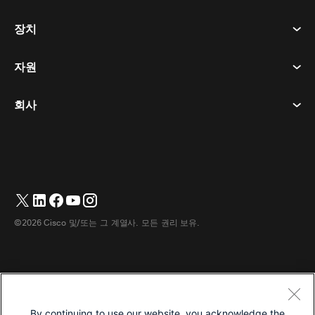
회의
장치
이용약관
부름
개인정보 보호정책
자원
객실 장치
메시징
쿠키
데스크 디바이스
이벤트
회사
가격
상표
디지털 화이트보드
비디오 메시징
다운로드
한국어
Cisco
전화
简体中文
(
중국어 간체
)
투표
도움말 센터
Webex 고객 옹호 프로그램
카메라
繁體中文
(
중국어 번체
)
웨비나
Webex 커뮤니티
지원에 문의하세요
헤드셋
Français
(
불어
)
화이트보딩
제품 필수 사항
영업에 문의하세요
©2026 Cisco 및/또는 그 계열사. 모든 권리 보유.
객실 액세서리
Deutsch
(
독어
)
클라우드 컨택센터
웹 세미나 시청
Webex 상품 매장
Italiano
(
이태리어
)
CPaaS
앱 허브
경력
日本語
(
일어
)
접근성
이용약관
By continuing to use our website, you acknowledge the