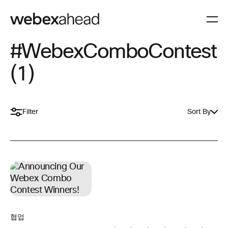
#WebexComboContest
(1)
Filter
Sort By
협업