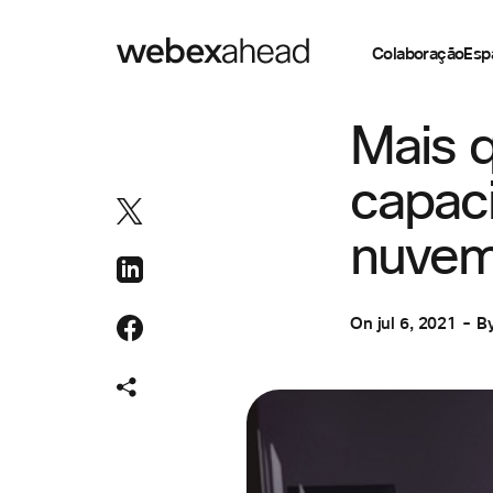
Colaboração
Esp
SISTEMA DE TEL
Mais q
capac
nuvem
On
jul 6, 2021
B