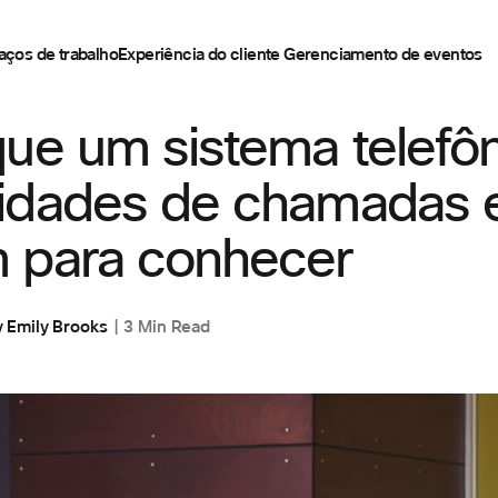
aços de trabalho
Experiência do cliente
Gerenciamento de eventos
EFONIA NA NUVEM
ue um sistema telefôn
idades de chamadas
 para conhecer
y
Emily Brooks
3 Min Read