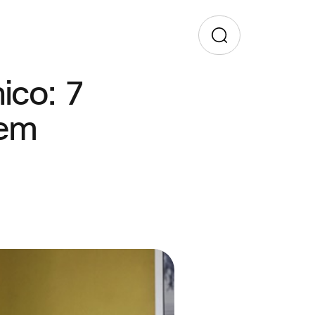
ico: 7
 em