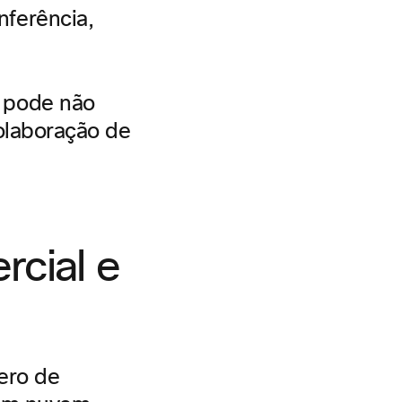
ferência,
 pode não
colaboração de
rcial e
ero de