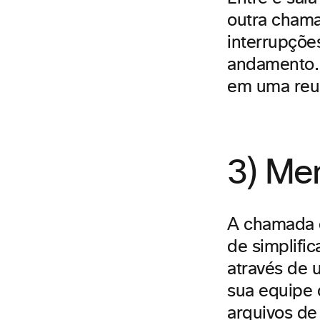
outra cham
interrupçõe
andamento.
em uma reun
3) Me
A chamada 
de simplifi
através de 
sua equipe 
arquivos de