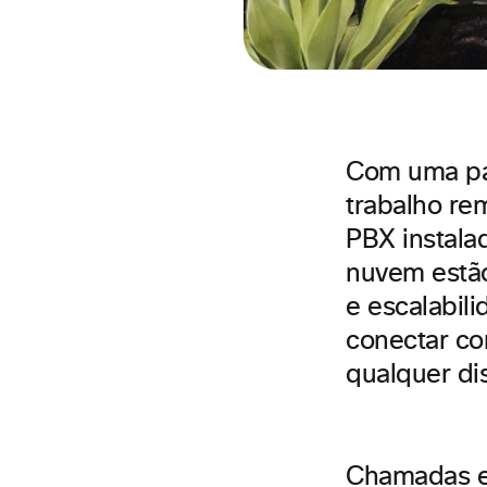
Com uma par
trabalho rem
PBX instala
nuvem estão
e escalabi
conectar co
qualquer dis
Chamadas 