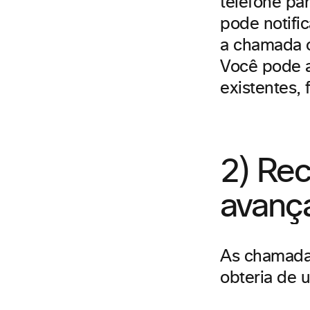
telefone pa
pode notifi
a chamada o
Você pode 
existentes, 
2) Re
avanç
As chamada
obteria de 