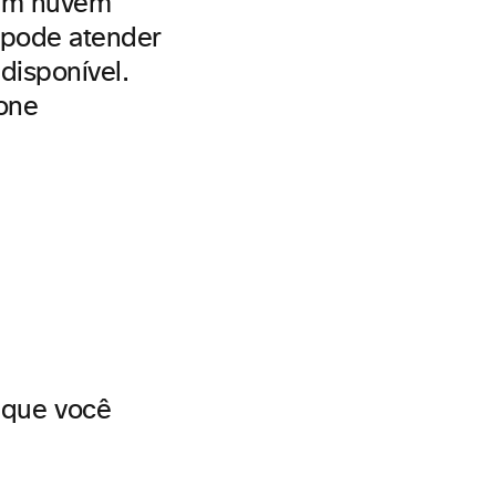
 em nuvem
ê pode atender
disponível.
one
 que você