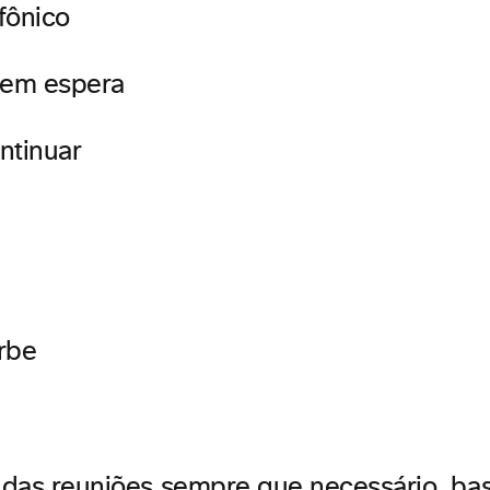
fônico
em espera
ntinuar
rbe
a das reuniões sempre que necessário, ba