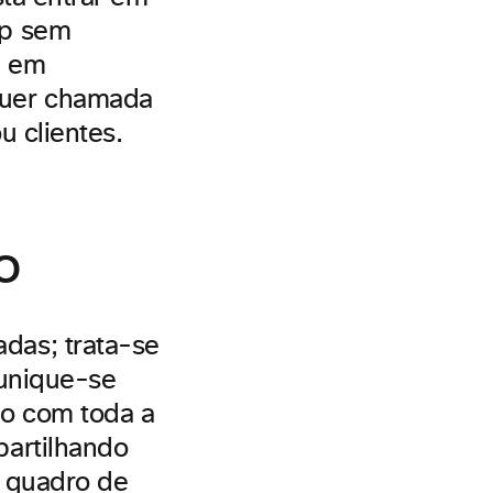
op sem
a em
quer chamada
u clientes.
o
das; trata-se
munique-se
to com toda a
partilhando
m quadro de