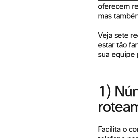
oferecem re
mas também
Veja sete 
estar tão f
sua equipe 
1) Núm
rotea
Facilita o 