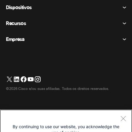
Reuniões
Dispositivos
Termos e Condições
Chamando
Declaração de Privacidade
Recursos
Dispositivos de sala
Mensagens
Biscoitos
Dispositivos de mesa
Eventos
Empresa
Preços
Marcas registradas
Quadros brancos digitais
Mensagens de vídeo
Transferências
Português
Cisco
Telefones
简体中文 (Chinês (Simplificado))
Sondagem
Central de Ajuda
Programa de defesa do cliente Webex
Câmeras
繁體中文 (Chinês (Tradicional))
Webinars
Comunidade Webex
Entre em contato com o suporte
Fones de ouvido
Français (Francês)
Quadro branco
Produtos essenciais
Contato de vendas
©2026 Cisco e/ou suas afiliadas. Todos os direitos reservados.
Acessórios de quarto
Deutsch (Alemão)
Centro de contato na nuvem
Assistir Webinars
Loja de produtos Webex
Italiano
CPaaS
Central de aplicativos
Carreiras
日本語 (Japonês)
Acessibilidade
Termos e Condições
By continuing to use our website, you acknowledge the
한국어 (Coreano)
Declaração de Privacidade
Desenvolvedores