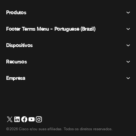
Produtos
Footer Terms Menu - Portuguese (Brazil)
Webex Suite
Reuniões
Dispositivos
Termos e Condições
Chamando
Declaração de Privacidade
Recursos
Dispositivos de sala
Mensagens
Biscoitos
Dispositivos de mesa
Eventos
Empresa
Preços
Marcas registradas
Quadros brancos digitais
Mensagens de vídeo
Transferências
Português
Cisco
Telefones
简体中文 (Chinês (Simplificado))
Sondagem
Central de Ajuda
Programa de defesa do cliente Webex
Câmeras
繁體中文 (Chinês (Tradicional))
Webinars
Comunidade Webex
Entre em contato com o suporte
Fones de ouvido
English (Inglês)
Quadro branco
Produtos essenciais
Contato de vendas
©2026 Cisco e/ou suas afiliadas. Todos os direitos reservados.
Acessórios de quarto
Français (Francês)
Centro de contato na nuvem