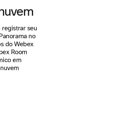
 nuvem
registrar seu
Panorama no
sos do Webex
Webex Room
âmico em
a nuvem