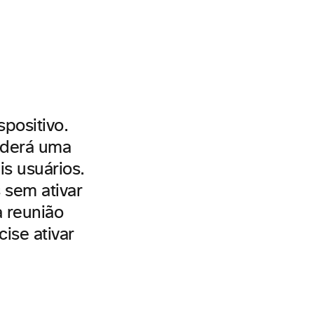
positivo.
rderá uma
s usuários.
 sem ativar
a reunião
ise ativar