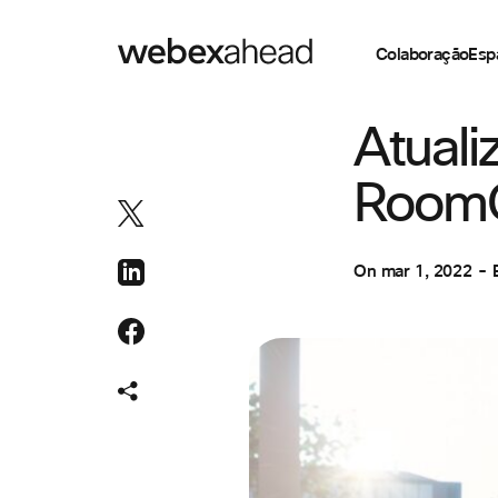
Colaboração
Esp
ESPAÇOS DE TR
Atuali
Room
On
mar 1, 2022