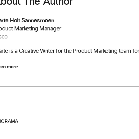
bout The Author
rte Holt Sannesmoen
oduct Marketing Manager
sco
rte is a Creative Writer for the Product Marketing team 
arn more
NORAMA