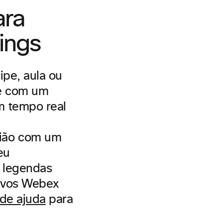
ara
ings
ipe, aula ou
de com um
m tempo real
nião com um
eu
m legendas
itivos Webex
 de ajuda
para