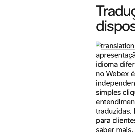
Tradu
dispo
apresentaçã
idioma dife
no Webex é 
independen
simples cli
entendiment
traduzidas. 
para client
saber mais.