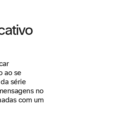
cativo
car
o ao se
da série
 mensagens no
lhadas com um