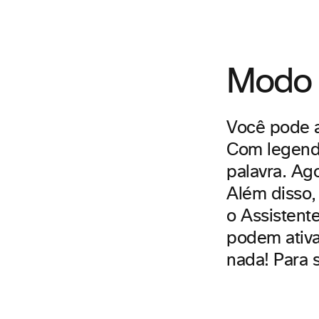
Modo 
Você pode a
Com legenda
palavra. Ag
Além disso,
o Assistent
podem ativa
nada! Para 