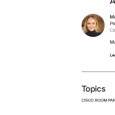
A
Ma
Pr
Ci
Ma
Le
Topics
CISCO ROOM PA