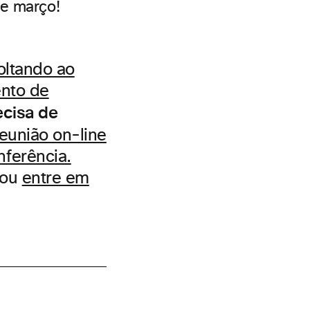
de março!
oltando ao
nto de
ecisa de
eunião on-line
nferência.
ou
entre em