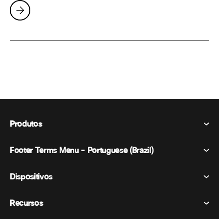
Produtos
Footer Terms Menu - Portuguese (Brazil)
Webex Suite
Reuniões
Dispositivos
Termos e Condições
Chamando
Declaração de Privacidade
Recursos
Dispositivos de sala
Mensagens
Biscoitos