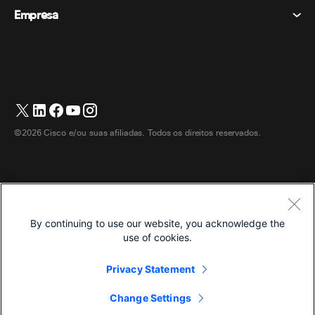
Dispositivos de mesa
Eventos
Empresa
Preços
Marcas registradas
Quadros brancos digitais
Mensagens de vídeo
Transferências
Português
Cisco
Telefones
简体中文 (Chinês (Simplificado))
Sondagem
Central de Ajuda
Programa de defesa do cliente Webex
Câmeras
繁體中文 (Chinês (Tradicional))
Webinars
Comunidade Webex
Entre em contato com o suporte
Fones de ouvido
English (Inglês)
Quadro branco
Produtos essenciais
Contato de vendas
©2026 Cisco e/ou suas afiliadas. Todos os direitos reservados.
Acessórios de quarto
Français (Francês)
Centro de contato na nuvem
Assistir Webinars
Loja de produtos Webex
Deutsch (Alemão)
CPaaS
Central de aplicativos
Carreiras
Italiano
Acessibilidade
Termos e Condições
By continuing to use our website, you acknowledge the
日本語 (Japonês)
Declaração de Privacidade
Desenvolvedores
use of cookies.
한국어 (Coreano)
Biscoitos
Privacy Statement
Marcas registradas
Español (Espanhol)
Português
Change Settings