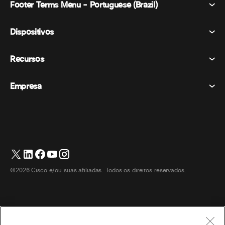
Footer Terms Menu - Portuguese (Brazil)
Webex Suite
Reuniões
Dispositivos
Termos e Condições
Chamando
Declaração de Privacidade
Recursos
Dispositivos de sala
Mensagens
Biscoitos
Dispositivos de mesa
Eventos
Empresa
Preços
Marcas registradas
Quadros brancos digitais
Mensagens de vídeo
Transferências
Português
Cisco
Telefones
简体中文 (Chinês (Simplificado))
Sondagem
Central de Ajuda
Programa de defesa do cliente Webex
Câmeras
繁體中文 (Chinês (Tradicional))
Webinars
Comunidade Webex
Entre em contato com o suporte
Fones de ouvido
Français (Francês)
Quadro branco
Produtos essenciais
Contato de vendas
©2026 Cisco e/ou suas afiliadas. Todos os direitos reservados.
Acessórios de quarto
Deutsch (Alemão)
Centro de contato na nuvem
Assistir Webinars
Loja de produtos Webex
Italiano
CPaaS
Central de aplicativos
Carreiras
日本語 (Japonês)
Acessibilidade