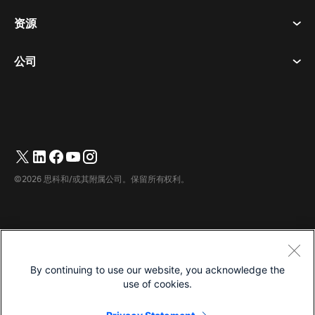
呼唤
隐私声明
资源
房间设备
消息传递
曲奇饼
桌面设备
活动
公司
价格
商标
数字白板
视频消息
下载
简体中文
Cisco
电话
繁體中文
(
繁体中文
)
轮询
帮助中心
Webex 客户宣传计划
相机
English
(
英语
)
网络研讨会
Webex 社区
联系支持
耳机
Français
(
法语
)
白板
产品概要
联系销售人员
©2026 思科和/或其附属公司。保留所有权利。
客房配件
Deutsch
(
德语
)
云联络中心
观看网络研讨会
Webex 商品商店
Italiano
(
意大利语
)
CPaaS
应用中心
职业
日本語
(
日语
)
无障碍设施
条款和条件
By continuing to use our website, you acknowledge the
한국어
(
韩语
)
隐私声明
开发人员
use of cookies.
Português
(
葡萄牙语（巴西）
)
曲奇饼