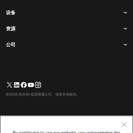
会议
设备
条款和条件
呼唤
隐私声明
资源
房间设备
消息传递
曲奇饼
桌面设备
活动
公司
价格
商标
数字白板
视频消息
下载
简体中文
Cisco
电话
繁體中文
(
繁体中文
)
轮询
帮助中心
Webex 客户宣传计划
相机
English
(
英语
)
网络研讨会
Webex 社区
联系支持
耳机
Français
(
法语
)
白板
产品概要
联系销售人员
©2026 思科和/或其附属公司。保留所有权利。
客房配件
Deutsch
(
德语
)
云联络中心
观看网络研讨会
Webex 商品商店
Italiano
(
意大利语
)
CPaaS
应用中心
职业
日本語
(
日语
)
无障碍设施
条款和条件
By continuing to use our website, you acknowledge the