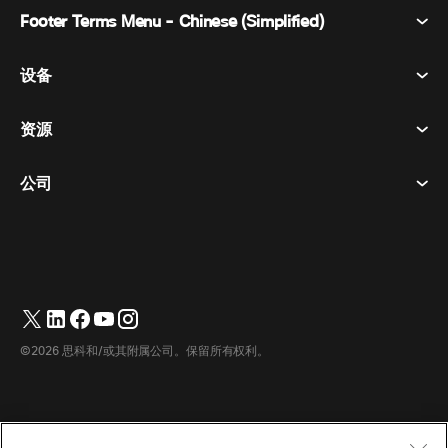
Footer Terms Menu - Chinese (Simplified)
Webex Suite
会议
设备
条款和条件
呼唤
隐私声明
资源
房间设备
消息传递
曲奇饼
桌面设备
活动
公司
价格
商标
数字白板
视频消息
下载
简体中文
Cisco
电话
繁體中文
(
繁体中文
)
轮询
帮助中心
Webex 客户宣传计划
相机
Français
(
法语
)
网络研讨会
Webex 社区
联系支持
耳机
Deutsch
(
德语
)
白板
产品概要
联系销售人员
©2026 思科和/或其附属公司。保留所有权利。
客房配件
Italiano
(
意大利语
)
云联络中心
观看网络研讨会
Webex 商品商店
日本語
(
日语
)
CPaaS
应用中心
职业
한국어
(
韩语
)