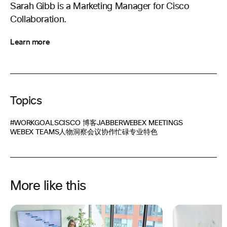
Sarah Gibb is a Marketing Manager for Cisco
Collaboration.
Learn more
Topics
#WORKGOALS
CISCO 博客
JABBER
WEBEX MEETINGS
WEBEX TEAMS
人物洞察
会议
协作
忙碌专业
特色
More like this