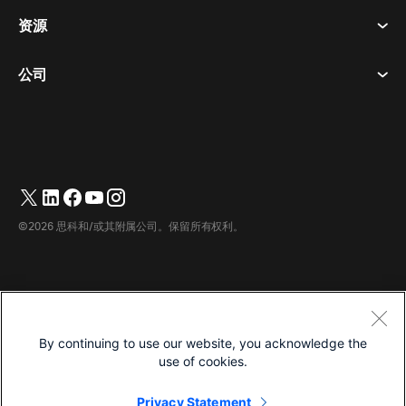
隐私声明
资源
房间设备
消息传递
曲奇饼
桌面设备
活动
公司
价格
商标
数字白板
视频消息
下载
简体中文
Cisco
电话
繁體中文
(
繁体中文
)
轮询
帮助中心
Webex 客户宣传计划
相机
English
(
英语
)
网络研讨会
Webex 社区
联系支持
耳机
Français
(
法语
)
白板
产品概要
联系销售人员
©2026 思科和/或其附属公司。保留所有权利。
客房配件
Deutsch
(
德语
)
云联络中心
观看网络研讨会
Webex 商品商店
Italiano
(
意大利语
)
CPaaS
应用中心
职业
日本語
(
日语
)
无障碍设施
条款和条件
By continuing to use our website, you acknowledge the
한국어
(
韩语
)
隐私声明
开发人员
use of cookies.
Português
(
葡萄牙语（巴西）
)
曲奇饼
Privacy Statement