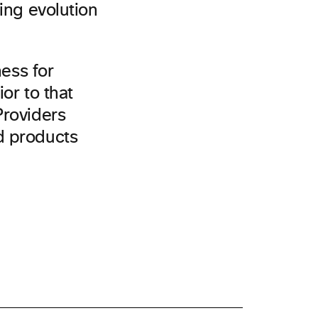
ing evolution
ness for
or to that
Providers
d products