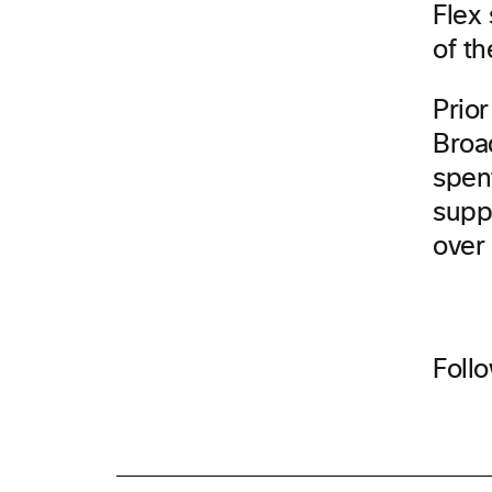
Flex 
of th
Prior
Broad
spen
supp
over 
Follo