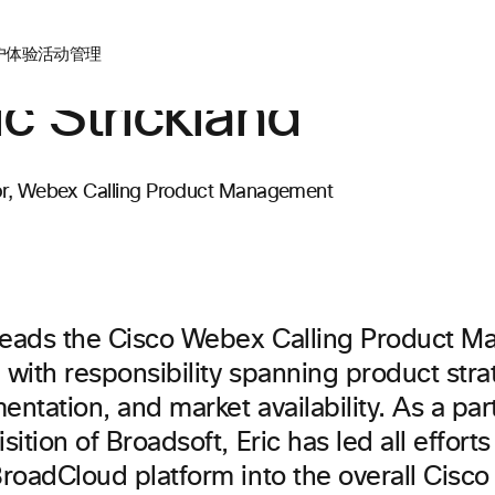
户体验
活动管理
ic Strickland
or, Webex Calling Product Management
 leads the Cisco Webex Calling Product 
with responsibility spanning product stra
ntation, and market availability. As a part
sition of Broadsoft, Eric has led all efforts
roadCloud platform into the overall Cisco