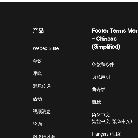
产品
Footer Terms Me
- Chinese
(Simplified)
Webex Suite
会议
条款和条件
呼唤
隐私声明
消息传递
曲奇饼
活动
商标
视频消息
简体中文
繁體中文
(
繁体中文
)
轮询
Français
(
法语
)
网络研讨会