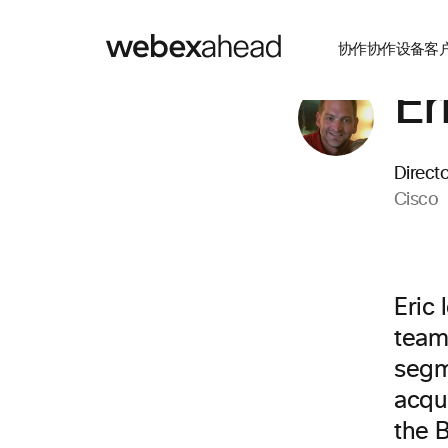
协作
协作设备
客
Er
Direct
Cisco
Eric
team 
segme
acqui
the B