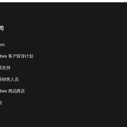
司
sco
ebex 客户宣传计划
系支持
系销售人员
bex 商品商店
业