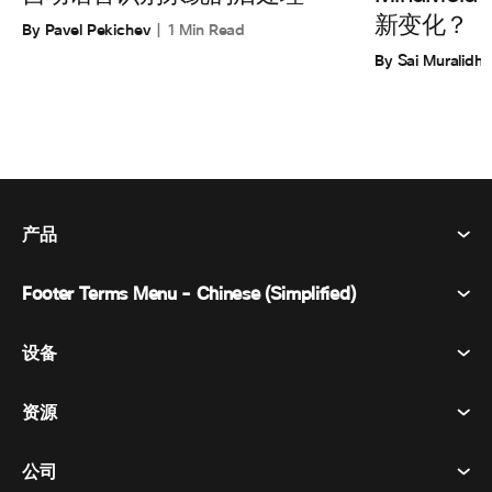
新变化？
By Pavel Pekichev
1 Min Read
By Sai Muralidha
产品
Footer Terms Menu - Chinese (Simplified)
Webex Suite
会议
设备
条款和条件
呼唤
隐私声明
资源
房间设备
消息传递
曲奇饼
桌面设备
活动
公司
价格
商标