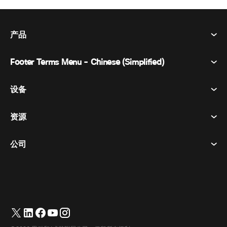
产品
Footer Terms Menu - Chinese (Simplified)
Webex Suite
会议
设备
条款和条件
呼唤
隐私声明
资源
房间设备
消息传递
曲奇饼
桌面设备
活动
公司
价格
商标
数字白板
视频消息
下载
简体中文
Cisco
电话
繁體中文
(
繁体中文
)
轮询
帮助中心
Webex 客户宣传计划
相机
English
(
英语
)
网络研讨会
Webex 社区
联系支持
耳机
Français
(
法语
)
白板
产品概要