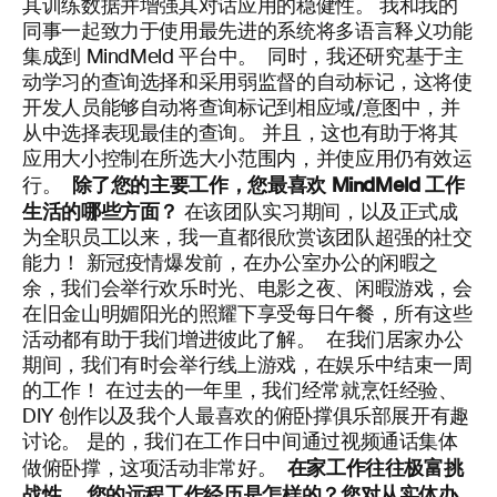
其训练数据并增强其对话应用的稳健性。 我和我的
同事一起致力于使用最先进的系统将多语言释义功能
集成到
MindMeld
平台中。
同时，我还研究基于主
动学习的查询选择和采用弱监督的自动标记，这将使
开发人员能够自动将查询标记到相应域/意图中，并
从中选择表现最佳的查询。 并且，这也有助于将其
应用大小控制在所选大小范围内，并使应用仍有效运
除了您的主要工作，您最喜欢
MindMeld
工作
行。
生活的哪些方面？
在该团队实习期间，以及正式成
为全职员工以来，我一直都很欣赏该团队超强的社交
能力！
新冠疫情爆发前，在办公室办公的闲暇之
余，我们会举行欢乐时光、电影之夜、闲暇游戏，会
在旧金山明媚阳光的照耀下享受每日午餐，所有这些
活动都有助于我们增进彼此了解。
在我们居家办公
期间，我们有时会举行线上游戏，在娱乐中结束一周
的工作！ 在过去的一年里，我们经常就烹饪经验、
DIY 创作以及我个人最喜欢的俯卧撑俱乐部展开有趣
讨论。 是的，我们在工作日中间通过视频通话集体
在家工作往往极富挑
做俯卧撑，这项活动非常好。
战性。 您的远程工作经历是怎样的？您对从实体办