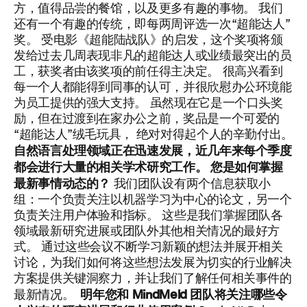
方，值得品尝的餐馆，以及更多有趣的事物。
我们
还有一个有趣的传统，即每两周评选一次“超能达人”
奖。 受电影《超能陆战队》的启发，这个奖项将颁
发给过去几周表现非凡的超能达人或业绩最突出的员
工，获奖者由该奖项的前任得主决定。 很高兴看到
每一个人都能得到同事的认可，并很欣慰办公环境能
为员工提供的强大支持。 虽然现在它是一个口头奖
励，但在过渡到在家办公之前，奖品是一个可爱的
“超能达人”绒毛玩具， 绝对对得起个人的辛勤付出。
自然语言处理领域正在迅速发展，近几年来每个季度
都会进行大量的相关学术研究工作。 您是如何掌握
最新事情动态的？
我们团队设有两个信息获取小
组：一个负责关注以机器学习为中心的论文，另一个
负责关注
用户体验和指标
。 这些是我们掌握团队各
领域最新研究进展或团队外其他相关情况的最好方
式。 通过这些会议不断学习新颖的想法并展开相关
讨论，为我们如何将这些想法发展为切实的行业解决
方案提供关键洞察力，并让我们了解任何相关事件的
明年您和 MindMeld 团队将关注哪些令
最新情况。