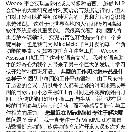
Webex 平台实现国际化或支持多种语言。 虽然 NLP
会议中的大量研究是针对英语语言数据进行的，但人
们对开发可以扩展到多种语言的工具和方法的意识越
来越强烈。 这对于使世界各地的人们都能访问高级
软件系统是极其重要的。 我很高兴看到我们团队将
重点放在该领域。 实现语言包容性是去年的一个关
键目标，也是我们为 MindMeld 平台开发的每一个新
功能的要素，例如数据扩充和注释工具。 Webex
Assistant 也采用了这种多语言支持。 我对多语言助
手的好奇心为我个人带来了另一个巨大的发展：学习
典型的工作周对您来说是什
或开始学习西班牙语。
么样子？
团队中每周的工作平衡很好。 由于只安排
了必要的会议，所以每个人都有足够的时间来完成每
周的目标，而不必在标准工作时间之外花费额外的时
间。 这使我能很好地平衡工作与生活，并让我有足
够的时间参与所有其他活动，而不会感受到任何与工
您最近在
MindMeld
专注于解决哪
作相关的压力。
些问题？
最近，我一直专注于为
MindMeld
添加自
动数据扩充功能，该类功能将允许开发人员多次扩充