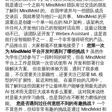
我是通过一个之前与 MindMeld 团队有过交流的朋友
了解到 MindMeld 的。 在我申请并与一些团队成员
交谈后，我就希望与他们一起共事。 MindMeld 的开
源重点是创建一个单一站点的 NLP 架构，该架构允
许任何人开发他们自己的智能对话应用，这最让我激
动不已。 该团队还开发了 Webex Assistant，这是首
批行业智能助手之一，是一个非常值得研究的产品。
您第一次
产品推出后，大家都毫不犹豫地接受了！
为
MindMeld
平台开发时遇到了哪些挑战？
虽然作
为学生已经参与了一段时间的研究，但在
Mi
n
dMeld
平台上工作是我第一次尝试使用 AI 开发和部署行业
级解决方案。 但在最初体验方面，遇到了很多难
题， 不仅需要关注新颖性，还要关注已部署 ML 模
型的可扩展性、延迟和性能。 在最开始的几周中，
我了解到这些因素对于让最终用户能够使用最先进的
AI 技术而无需巨大成本有多么重要。 这对我来说
绝
对
是最大的学习曲线，也是我仍在不断努力磨练的技
您是否遇到过任何意想不到的有趣挑战？
能。
一个
不算意外，但却非常有趣的挑战是通过 MindMeld 和