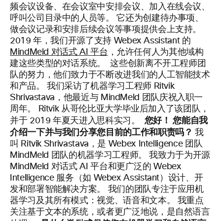
频会议设备、在会议室中安排会议、加入在线会议、
呼叫公司目录中的人员等。 它还为创建待办事项、
做会议记录和安排后续会议等事项提供会上支持。
2019 年，我们开源了支持
Webex
Assistant 的
MindMeld
对话式 AI 平台
，允许任何人为其他域构
建这些类型的对话系统。
这些创新离不开工程师团
队的努力，他们致力于不断改进我们的人工智能
技术
和
产品
。 我们采访了机器学习工程师 Ritvik
Shrivastava
，他最近与
MindMeld
团队庆祝入职一
周年。 Ritvik 从哥伦比亚大学毕业后加入了该团队，
您好！ 您能自我
并于 2019 年夏天进入思科实习。
介绍一下并与我们分享您目前的
工作
和职责吗？
我
叫 Ritvik Shrivastava，是 Webex Intelligence 团队
MindMeld 团队的机器学习工程师。 我致力于为开源
MindMeld 对话式 AI 平台和更广泛的 Webex
Intelligence 服务（如 Webex Assistant）设计、开
发和部署智能解决方案。 我们的团队专注于应用机
器学习及其所有模式：视觉、语音和文本。 我重点
关注基于文本的系统，或者更广泛地说，是自然语言