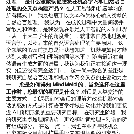
是什么激励或促使您在机器学习和自然语言
处理。
处理的交叉点构建产品？
在人工智能和机器学习的
所有模式中，我最热衷于以文本作为核心输入类型的
自然语言处理。 我认为，在成长过程中大量阅读并
写散文和诗歌，是我发现在涉足人工智能的未知世界
（从一个大二学生的角度看），就非常自然地过渡到
语言学，以及后来的自然语言处理的主要原因。
这
个领域的假设前提总是让我想知道：机器要如何才能
达到人类对写作和理解的同等水平？ 随着最近在自
然语言生成方面的进展，我认为我们正在接近这一现
实（但还没有完全达到）。 这一尚未弥合的差距是
我研究自然语言处理和机器学习交叉点的主要动力之
您是如何得知
MindMeld
的，当您选择在这里
一。
工作时，您最初的期望是什么？
对话是人类交流的
主要方式。 加深我们对会话的理解并改善机器对会
话的感知方式是计算语言学领域自动化并使我们更接
近 AI 预期形象的重要研究目标。 在研究生阶段，我
的研究重点是理解话语、辩论和语音处理 – 对话的所
有组成部分。
在这一点上，我也在业界寻找机会，
研究实际应用和可扩展手段来实现类似的研究想法。