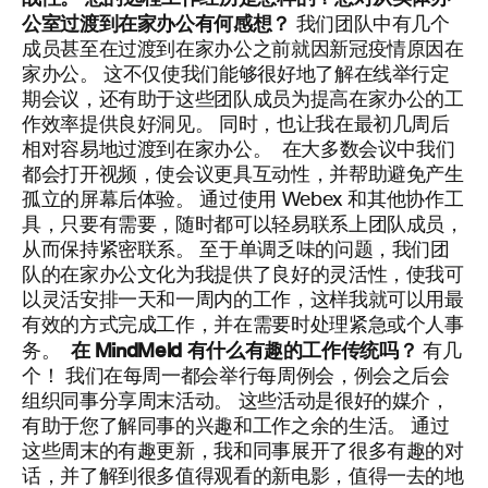
公室过渡到在家办公有何感想？
我们团队中有几个
成员甚至在过渡到在家办公之前就因新冠疫情原因在
家办公。 这不仅使我们能够很好地了解在线举行定
期会议，还有助于这些团队成员为提高在家办公的工
作效率提供良好洞见。 同时，也让我在最初几周后
相对容易地过渡到在家办公。
在大多数会议中我们
都会打开视频，使会议更具互动性，并帮助避免产生
孤立的屏幕后体验。 通过使用 Webex 和其他协作工
具，只要有需要，随时都可以轻易联系上团队成员，
从而保持紧密联系。
至于单调乏味的问题，我们团
队的在家办公文化为我提供了良好的灵活性，使我可
以灵活安排一天和一周内的工作，这样我就可以用最
有效的方式完成工作，并在需要时处理紧急或个人事
在
Mind
M
eld
有什么有趣的工作传统吗？
务。
有几
个！ 我们在每周一都会举行每周例会，例会之后会
组织同事分享周末活动。 这些活动是很好的媒介，
有助于您了解同事的兴趣和工作之余的生活。 通过
这些周末的有趣更新，我和同事展开了很多有趣的对
话，并了解到很多值得观看的新电影，值得一去的地