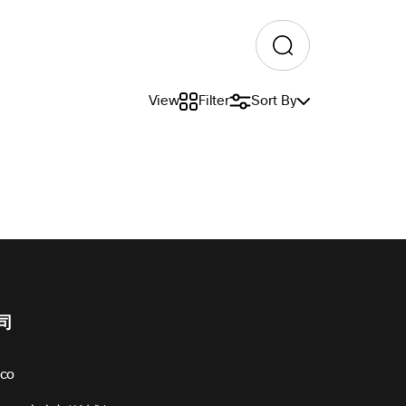
View
Filter
Sort By
司
sco