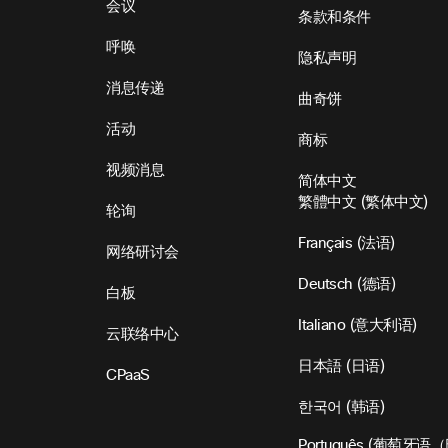
会议
条款和条件
呼唤
隐私声明
消息传递
曲奇饼
活动
商标
视频消息
简体中文
繁體中文
(
繁体中文
)
轮询
Français
(
法语
)
网络研讨会
Deutsch
(
德语
)
白板
Italiano
(
意大利语
)
云联络中心
日本語
(
日语
)
CPaaS
한국어
(
韩语
)
Português
(
葡萄牙语（