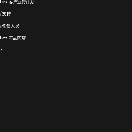
ebex 客户宣传计划
系支持
系销售人员
bex 商品商店
业