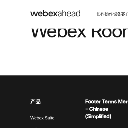
协作
协作设备
客
Webex Room 
产品
Footer Terms Me
- Chinese
(Simplified)
Webex Suite