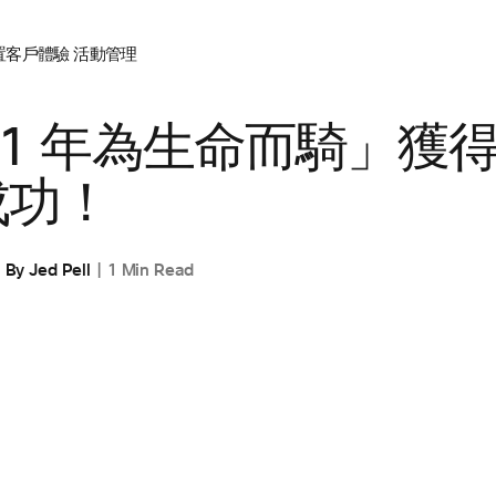
置
客戶體驗
活動管理
21 年為生命而騎」獲
成功！
By
Jed Pell
1 Min Read