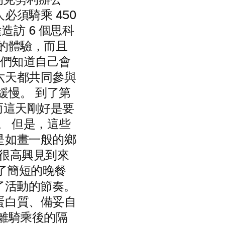
科的克勞利辦公
須騎乘 450
造訪 6 個思科
的體驗，而且
我們知道自己會
六天都共同參與
緩慢。 到了第
而這天剛好是要
。 但是，這些
是如畫一般的鄉
但很高興見到來
行了簡短的晚餐
握了活動的節奏。
蛋白質、備妥自
離騎乘後的隔