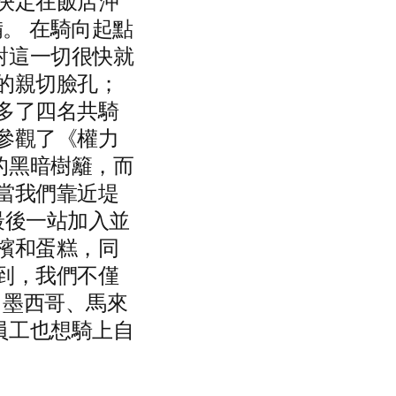
決定在飯店沖
備。 在騎向起點
對這一切很快就
的親切臉孔；
多了四名共騎
參觀了《權力
的黑暗樹籬，而
當我們靠近堤
 在最後一站加入並
檳和蛋糕，同
到，我們不僅
、墨西哥、馬來
員工也想騎上自