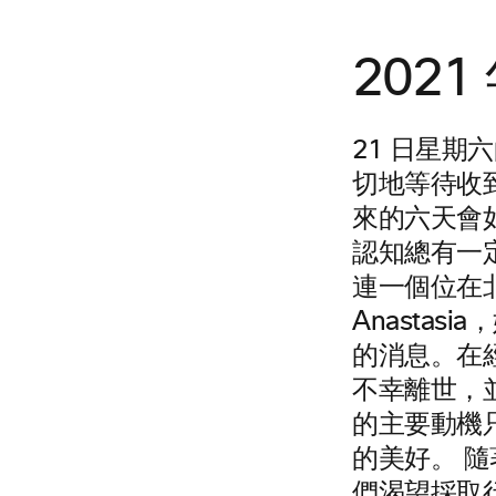
202
21 日星
切地等待收
來的六天會
認知總有一
連一個位在
Anastas
的消息。在經過
不幸離世，並留
的主要動機只
的美好。 
們渴望採取