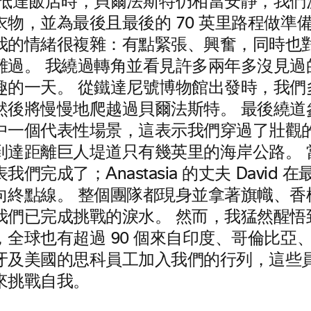
們抵達飯店時，貝爾法斯特仍相當安靜，我們
物，並為最後且最後的 70 英里路程做準
我的情緒很複雜：有點緊張、興奮，同時也
難過。 我繞過轉角並看見許多兩年多沒見過
趣的一天。 從鐵達尼號博物館出發時，我們
然後將慢慢地爬越過貝爾法斯特。 最後繞道
中一個代表性場景，這表示我們穿過了壯觀
到達距離巨人堤道只有幾英里的海岸公路。 
們完成了；Anastasia 的丈夫 David
向終點線。 整個團隊都現身並拿著旗幟、香
我們已完成挑戰的淚水。 然而，我猛然醒悟
，全球也有超過 90 個來自印度、哥倫比亞
牙及美國的思科員工加入我們的行列，這些
來挑戰自我。