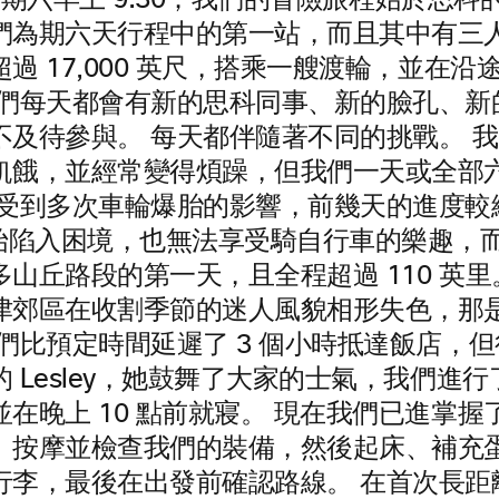
 日星期六早上 9:30；我們的冒險旅程始於思
們為期六天行程中的第一站，而且其中有三人必
過 17,000 英尺，搭乘一艘渡輪，並在沿途
我們每天都會有新的思科同事、新的臉孔、新
不及待參與。 每天都伴隨著不同的挑戰。 
飢餓，並經常變得煩躁，但我們一天或全部
於受到多次車輪爆胎的影響，前幾天的進度較
開始陷入困境，也無法享受騎自行車的樂趣，
山丘路段的第一天，且全程超過 110 英里
津郊區在收割季節的迷人風貌相形失色，那
我們比預定時間延遲了 3 個小時抵達飯店，
 Lesley，她鼓舞了大家的士氣，我們進
在晚上 10 點前就寢。 現在我們已進掌
、按摩並檢查我們的裝備，然後起床、補充
行李，最後在出發前確認路線。 在首次長距