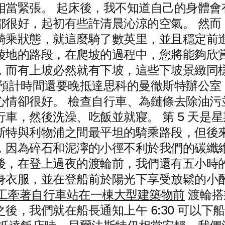
相當緊張。 起床後，我不知道自己的身體會
都很好，起初有些許清晨沁涼的空氣。 然而
騎乘狀態，就這麼騎了數英里，並且穩定前進
陵地的路段，在爬坡的過程中，您將能夠欣
，而有上坡必然就有下坡，這些下坡景緻同
比預計時間還要晚抵達思科的曼徹斯特辦公室
心情卻很好。 檢查自行車、為鏈條去除油污
行車，然後洗澡、吃飯並就寢。 第 5 天是
斯特與利物浦之間最平坦的騎乘路段，但後
，因為碎石和泥濘的小徑不利於我們的碳纖
後，在登上過夜的渡輪前，我們還有五小時
身衣服，並在登船前於陽光下享受放鬆的小
渡輪搭
後，我們就在船長通知上午 6:30 可以下