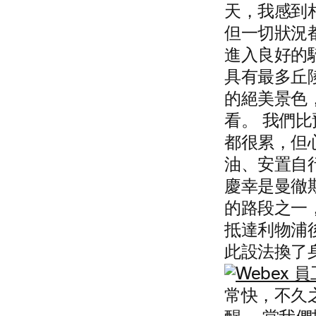
天，我感到
但一切狀況
進入良好的
具有最多丘
的絕美景色
看。 我們
都很累，但
油、安置自
慶幸是曼徹
的路段之一
抵達利物浦
此設法換了
常快，不久之