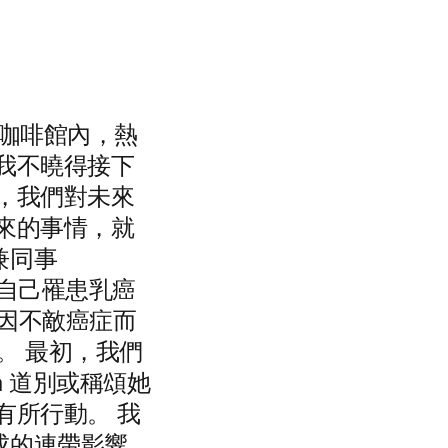
間咖啡館內，熱
我不曉得接下
，我們對未來
來的事情，就
兼同事
得知自己罹患乳癌
 仍因不敵癌症而
k。 最初，我們
a 道別或稱頌她
有所行動。 我
成的連帶影響，