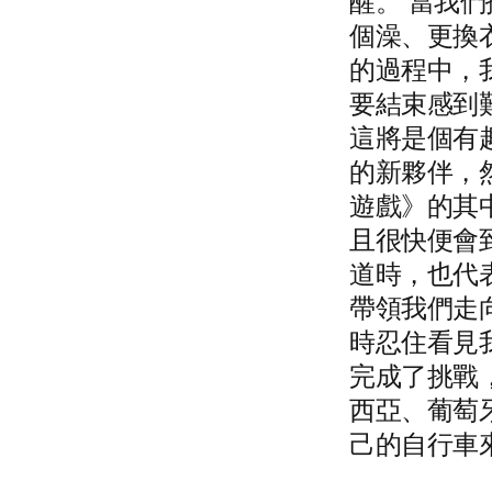
醒。 當我
個澡、更換衣
的過程中，
要結束感到
這將是個有
的新夥伴，
遊戲》的其
且很快便會
道時，也代表我
帶領我們走
時忍住看見
完成了挑戰
西亞、葡萄
己的自行車