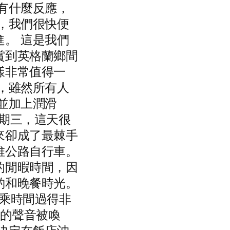
有什麼反應，
，我們很快便
。 這是我們
賞到英格蘭鄉間
樣非常值得一
，雖然所有人
並加上潤滑
星期三，這天很
來卻成了最棘手
維公路自行車。
的閒暇時間，因
酌和晚餐時光。
乘時間過得非
船的聲音被喚