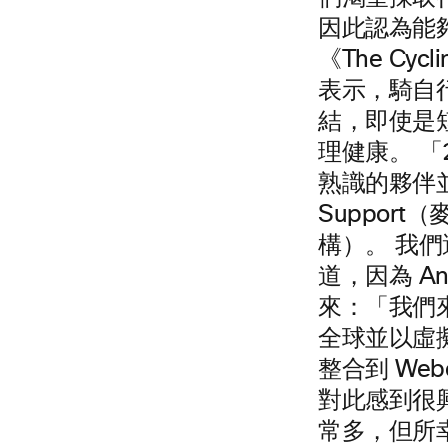
因此認為能
《The Cyc
表示，騎自
結，即使是
理健康。 「
熟識的夥伴並決
Suppor
構）。 我
道，因為 A
來：「我們來
全球並以虛
整合到 We
對此感到很
常多，但所