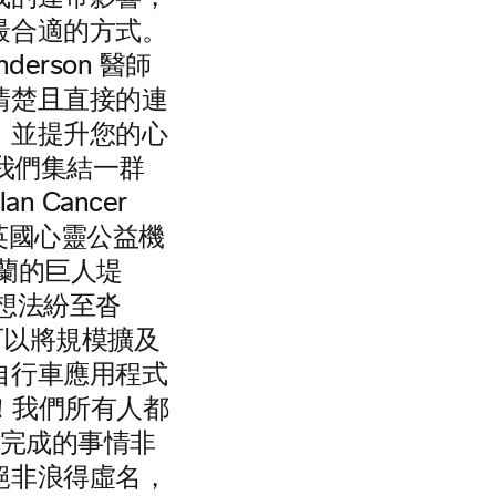
最合適的方式。
derson 醫師
清楚且直接的連
，並提升您的心
 我們集結一群
 Cancer
（英國心靈公益機
蘭的巨人堤
種想法紛至沓
可以將規模擴及
自行車應用程式
哇！我們所有人都
要完成的事情非
絕非浪得虛名，