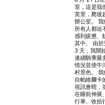
8 月 21
室，這是我
英里，爬坡超
辦公室。 
所有人都迫
感到疲憊、
其中。 由
3 天，我
連續騎乘最多
情況並使牛
村景色。 
自帕維爾卡的
視訊會晤，並
在睡前伸展
行車、收拾