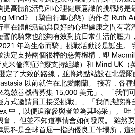
夠提高體能活動和心理健康意識的挑戰將是
ling Mind》（騎自行車心態）的作者 Ruth An
行車在體能活動與良好的心理健康之間有著
短暫的騎乘也能夠有效對抗日常生活的壓力
2021 年為生命而騎」挑戰活動於是誕生。
定支持兩個很棒的慈善機構，即 Macmillan
t（麥克米倫癌症治療支持組織）和 Mind UK
們選定了大致的路線，並將終點站設在北愛爾
nastasia 以前就住在北愛爾蘭。 接著，各
為慈善機構募集 15,000 美元」、「我們
擬方式邀請員工接受挑戰」、「我們應該將
bex 中，以便追蹤參與者並為其喝采」。 
興奮， 但並不知道事情會如何發展。 雖然
幸思科是全球首屈一指的優良工作場所，這